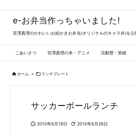
e-お弁当作っちゃいました!
宮澤真理のかわいいお絵かきお弁当(オリジナルのキャラ弁)を
ごあいさつ
宮澤真理の本・アニメ
活動歴・実績

ホーム
>

ランチプレート
サッカーボールランチ

2010年6月19日

2010年6月28日