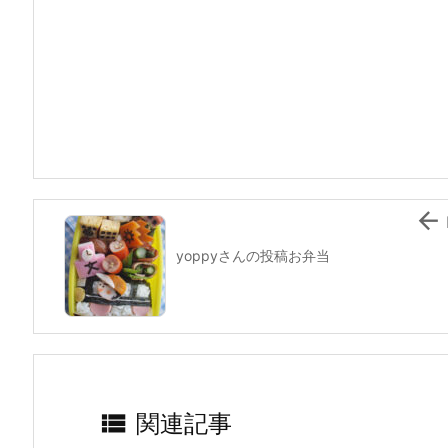
c
itt
e
er
e
ai
e
er
e
n
l
b
st
a
o
o
k

yoppyさんの投稿お弁当

関連記事