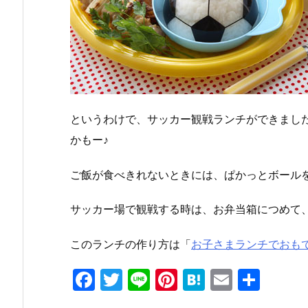
というわけで、サッカー観戦ランチができまし
かもー♪
ご飯が食べきれないときには、ぱかっとボールを
サッカー場で観戦する時は、お弁当箱につめて
このランチの作り方は「
お子さまランチでおも
F
T
Li
Pi
H
E
共
a
w
n
nt
at
m
有