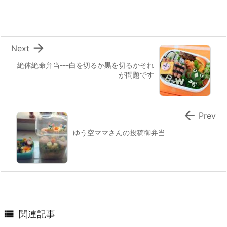
o
o
k

Next
絶体絶命弁当---白を切るか黒を切るかそれ
が問題です

Prev
ゆう空ママさんの投稿御弁当

関連記事