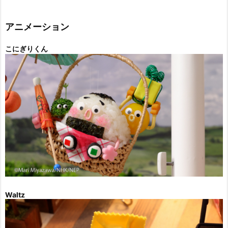
ゴ
リ
ー
アニメーション
こにぎりくん
Waltz