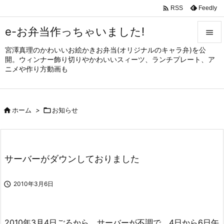

Feedly
RSS
e-お弁当作っちゃいました!

宮澤真理のかわいいお絵かきお弁当(オリジナルのキャラ弁)を公

開。ウィンナー飾り切りやかわいいスィーツ、ランチプレート、ア
メニュ
ニメや作り方動画も

サイド


ホーム
>

お知らせ
前へ

次へ

サーバーがダウンしておりました
検索

2010年3月6日
2010年3月4日ごろから、サーバーが不調で、4日から6日午