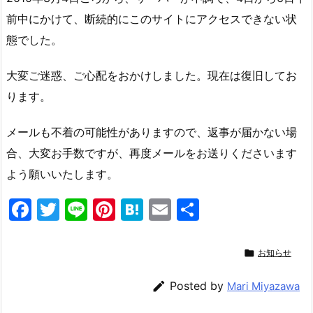
前中にかけて、断続的にこのサイトにアクセスできない状
態でした。
大変ご迷惑、ご心配をおかけしました。現在は復旧してお
ります。
メールも不着の可能性がありますので、返事が届かない場
合、大変お手数ですが、再度メールをお送りくださいます
よう願いいたします。
F
T
Li
Pi
H
E
共
a
w
n
nt
at
m
有
c
itt
e
er
e
ai

お知らせ
e
er
e
n
l

Posted by
Mari Miyazawa
b
st
a