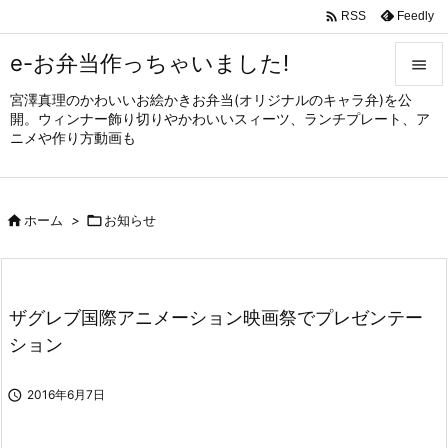

Feedly
RSS
e-お弁当作っちゃいました!

宮澤真理のかわいいお絵かきお弁当(オリジナルのキャラ弁)を公

開。ウィンナー飾り切りやかわいいスィーツ、ランチプレート、ア
メニュ
ニメや作り方動画も

サイド


ホーム
>

お知らせ
前へ

次へ

ザグレブ国際アニメーション映画祭でプレゼンテー
検索
ション

2016年6月7日