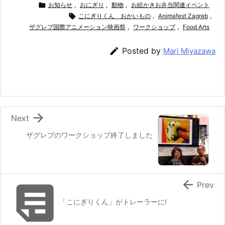
c
itt
e
er
e
ai

お知らせ
,
おにぎり
,
動物
,
お絵かきお弁当関連イベント
e
er

こにぎりくん おかいもの
e
n
l
,
Animafest Zagreb
,
ザグレブ国際アニメーション映画祭
,
ワークショップ
,
Food Arts
b
st
a
o

Posted by
Mari Miyazawa
o
k

Next
ザグレブのワークショップ終了しました


Prev
「こにぎりくん」がトレーラーに!