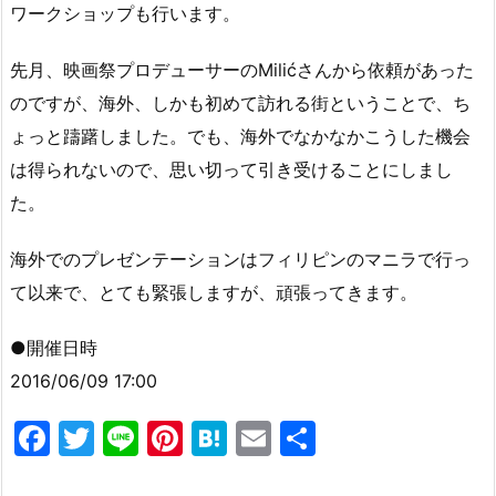
ワークショップも行います。
先月、映画祭プロデューサーのMilićさんから依頼があった
のですが、海外、しかも初めて訪れる街ということで、ち
ょっと躊躇しました。でも、海外でなかなかこうした機会
は得られないので、思い切って引き受けることにしまし
た。
海外でのプレゼンテーションはフィリピンのマニラで行っ
て以来で、とても緊張しますが、頑張ってきます。
●開催日時
2016/06/09 17:00
F
T
Li
Pi
H
E
共
a
w
n
nt
at
m
有