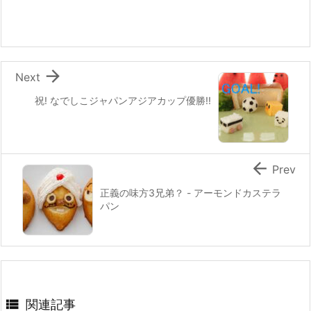
o
o
k

Next
祝! なでしこジャパンアジアカップ優勝!!

Prev
正義の味方3兄弟？ - アーモンドカステラ
パン

関連記事