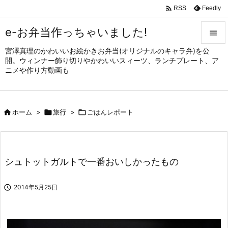

Feedly
RSS
e-お弁当作っちゃいました!

宮澤真理のかわいいお絵かきお弁当(オリジナルのキャラ弁)を公

開。ウィンナー飾り切りやかわいいスィーツ、ランチプレート、ア
メニュ
ニメや作り方動画も

サイド


ホーム
>

旅行
>

ごはんレポート
前へ

次へ

シュトットガルトで一番おいしかったもの
検索

2014年5月25日