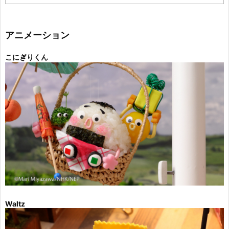
テ
ゴ
リ
ー
アニメーション
こにぎりくん
Waltz