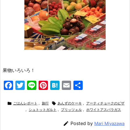
果物いろいろ！
F
T
Li
Pi
H
E
共
a
w
n
nt
at
m
有
c
itt
e
er
e
ai

ごはんレポート
,
旅行

あんずのケーキ
,
アーティチョークのピザ
e
er
,
シュトットガルト
e
,
n
プリッツェル
l
,
ホワイトアスパラガス
b
st
a

Posted by
Mari Miyazawa