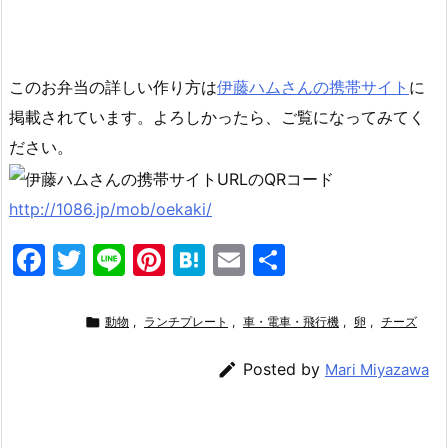
このお弁当の詳しい作り方は
伊藤ハムさんの携帯サイト
に
掲載されています。よろしかったら、ご覧になってみてく
ださい。
http://1086.jp/mob/oekaki/
F
T
Li
Pi
H
E
共
a
w
n
nt
at
m
有
c
itt
e
er
e
ai

動物
,
ランチプレート
,
車・電車・飛行機
,
卵
,
チーズ
e
er
e
n
l

Posted by
Mari Miyazawa
b
st
a
o