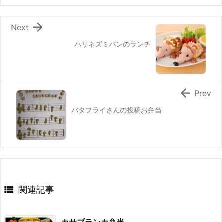
o
k

Next
ハリネズミパンのランチ

Prev
バタフライさんの投稿お弁当

関連記事