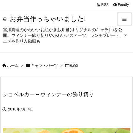

Feedly
RSS
e-お弁当作っちゃいました!

宮澤真理のかわいいお絵かきお弁当(オリジナルのキャラ弁)を公

開。ウィンナー飾り切りやかわいいスィーツ、ランチプレート、ア
メニュ
ニメや作り方動画も

サイド


ホーム
>

キャラ・パーツ
>

動物
前へ

次へ

ショベルカー – ウィンナーの飾り切り
検索

2010年7月14日