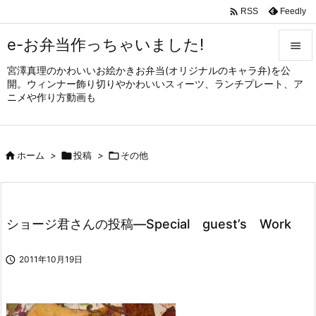

Feedly
RSS
e-お弁当作っちゃいました!

宮澤真理のかわいいお絵かきお弁当(オリジナルのキャラ弁)を公

開。ウィンナー飾り切りやかわいいスィーツ、ランチプレート、ア
メニュ
ニメや作り方動画も

サイド


ホーム
>

投稿
>

その他
前へ

次へ

ショージ君さんの投稿—Special guest’s Work
検索

2011年10月19日