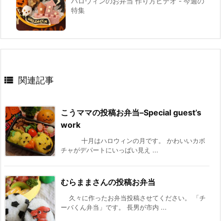
ハロウィンのお弁当 作り方ビデオ - 今週の
特集

関連記事
こうママの投稿お弁当–Special guest’s
work
十月はハロウィンの月です。 かわいいカボ
チャがデパートにいっばい見え ...
むらままさんの投稿お弁当
久々に作ったお弁当投稿させてください。 「チ
ーバくん弁当」です。 長男が市内 ...