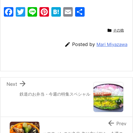
F
T
Li
Pi
H
E
共
a
w
n
nt
at
m
有
c
itt
e
er
e
ai

その他
e
er
e
n
l

Posted by
Mari Miyazawa
b
st
a
o
o
k

Next
鉄道のお弁当 - 今週の特集スペシャル

Prev