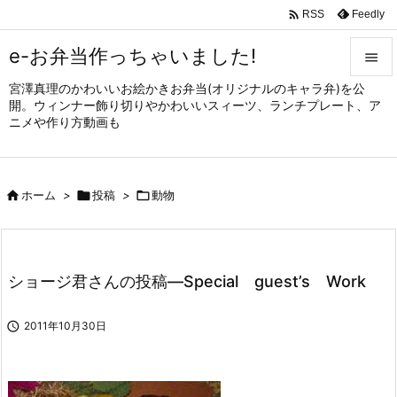

Feedly
RSS
e-お弁当作っちゃいました!

宮澤真理のかわいいお絵かきお弁当(オリジナルのキャラ弁)を公

開。ウィンナー飾り切りやかわいいスィーツ、ランチプレート、ア
メニュ
ニメや作り方動画も

サイド


ホーム
>

投稿
>

動物
前へ

次へ

ショージ君さんの投稿—Special guest’s Work
検索

2011年10月30日