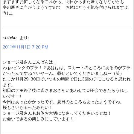
ますますお忙しくなるこれから、明日からまた暑くなりながらも
冬の寒さに向かうようですので お体にどうぞ気を付けられますよ
うに。
chibibu
より:
2011年11月1日 7:20 PM
ショージ君さんこんばんは！
わぉ♪ピンクのブラ！？あははは、スカートのところにあるのがブラ
だったんですね？いやーん、載せといてくださいましね～（笑）
たしか11月29-30日でいつもの時間で日に3回のデモになると思われ
ます。
初日のデモ終了後に皆さまおさそいあわせてOFF会できたらうれし
いですー♪
今日はあったかかったです。夏日のところもあったようですね。
桜もさいちゃったみたい！
ショージ君さんもお体お大切になさってくださいませね！
お会いできるの楽しみにしています！！