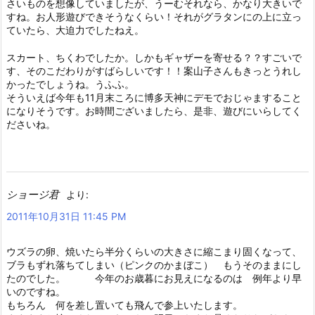
さいものを想像していましたが、うーむそれなら、かなり大きいで
すね。お人形遊びできそうなくらい！それがグラタンにの上に立っ
ていたら、大迫力でしたねえ。
スカート、ちくわでしたか。しかもギャザーを寄せる？？すごいで
す、そのこだわりがすばらしいです！！案山子さんもきっとうれし
かったでしょうね。うふふ。
そういえば今年も11月末ころに博多天神にデモでおじゃますること
になりそうです。お時間ございましたら、是非、遊びにいらしてく
ださいね。
ショージ君
より:
2011年10月31日 11:45 PM
ウズラの卵、焼いたら半分くらいの大きさに縮こまり固くなって、
ブラもずれ落ちてしまい（ピンクのかまぼこ） もうそのままにし
たのでした。 今年のお歳暮にお見えになるのは 例年より早
いのですね。
もちろん 何を差し置いても飛んで参上いたします。