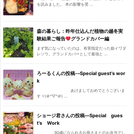
を読みました。 本の影響を受 ...
森の暮らし：昨年仕込んだ植物の越冬実
験結果ご報告
グランドカバー編
まず気になっていたのは、有害指定だった姫イワダ
レソウ。グランドカバーとして最強と ...
ろーるくんの投稿-–Special guest’s wor
k
あけましておめでとうございま
すヾ(＠^▽^＠) ...
ショージ君さんの投稿—Special gues
t’s Work
90歳になられるお母さまとのお弁当でし