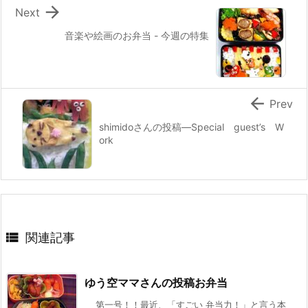

Next
音楽や絵画のお弁当 - 今週の特集

Prev
shimidoさんの投稿—Special guest’s W
ork

関連記事
ゆう空ママさんの投稿お弁当
第一号！！最近、「すごい 弁当力！」と言う本