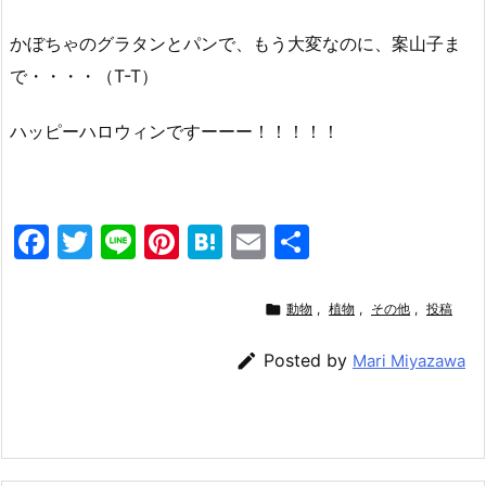
かぼちゃのグラタンとパンで、もう大変なのに、案山子ま
で・・・・（T-T）
ハッピーハロウィンですーーー！！！！！
F
T
Li
Pi
H
E
共
a
w
n
nt
at
m
有
c
itt
e
er
e
ai

動物
,
植物
,
その他
,
投稿
e
er
e
n
l

Posted by
Mari Miyazawa
b
st
a
o
o
k