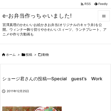

Feedly
RSS
e-お弁当作っちゃいました!

宮澤真理のかわいいお絵かきお弁当(オリジナルのキャラ弁)を公

開。ウィンナー飾り切りやかわいいスィーツ、ランチプレート、ア
メニュ
ニメや作り方動画も

サイド


ホーム
>

投稿
>

動物
前へ

次へ

ショージ君さんの投稿—Special guest’s Work
検索

2011年12月25日