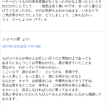
ーナーというものの存在意義がなくなったのかなと思ったというそ
れだけのことでして・・・他意は全く無いのです。せっかく盛り上
げてくださったのに、そのお気持ちもわからぬまま、いきなりで、
ご気分害されたでしょうか、どうしましょう、ごめんなさい。
うう、どーしようｍ（T-T）ｍ
ショージ君
より:
2011年12月26日 7:10 AM
ちびぶーさんが何かとお忙しい日々だと周知の上であっても
あまりにもしつこくお手数おかけし、度が過ぎていたことを
我ながら わかっていてやめられない、
ここいらで 誰か止めて～ というのも 実感です。
もっと美しく、もっと楽しく 他にも何かないかなと
なんだか キャラ、お絵描きには 中毒性がありそうですね。
気分は害するどころか 来年は この依存性を何とか修正し
もちいっと 自立しなければと心に誓っております。
元気と幸せをいただいたちびぶーさんとの出会いに心から感謝して
おります。