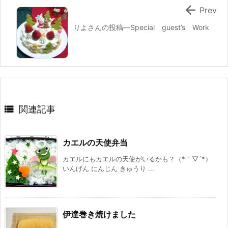

Prev
りよさんの投稿—Special guest’s Work

関連記事
カエルの天使弁当
カエルにもカエルの天使がいるかも？（*｀▽´*）
いんげん にんじん きゅうり ...
伊達巻き焼けました