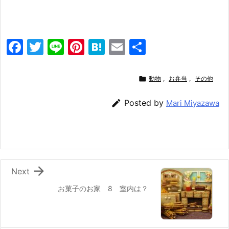
F
T
Li
Pi
H
E
共
a
w
n
nt
at
m
有
c
itt
e
er
e
ai

動物
,
お弁当
,
その他
e
er
e
n
l

Posted by
Mari Miyazawa
b
st
a
o
o
k

Next
お菓子のお家 8 室内は？