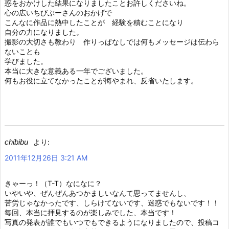
惑をおかけした結果になりましたことお許しくださいね。
心の広いちびぶーさんのおかげで
こんなに作品に熱中したことが 経験を積むことになり
自分の力になりました。
撮影の大切さも教わり 作りっぱなしでは何もメッセージは伝わら
ないことも
学びました。
本当に大きな意義ある一年でございました。
何もお役に立てなかったことが悔やまれ、反省いたします。
chibibu
より:
2011年12月26日 3:21 AM
きゃーっ！（T-T）なになに？
いやいや、ぜんぜんあつかましいなんて思ってませんし、
苦労じゃなかったです、しらけてないです、迷惑でもないです！！
毎回、本当に拝見するのが楽しみでした、本当です！
写真の発表が誰でもいつでもできるようになりましたので、投稿コ