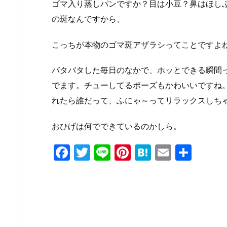
ゴマ入り蒸しパンですか？目は小豆？鼻はほし
の斑なんですから、
こっちが本物のゴマ斑アザラシってことですよ
バタバタした毎日のなかで、ホッとできる瞬間
でます。チューしてるポーズもかわいいですね
れたら誰だって、ふにゃ～ってリラックスしち
おひげは何でできているのかしら。
F
T
Li
Pi
H
E
共
a
w
n
nt
at
m
有
c
itt
e
er
e
ai
e
er
e
n
l
b
st
a