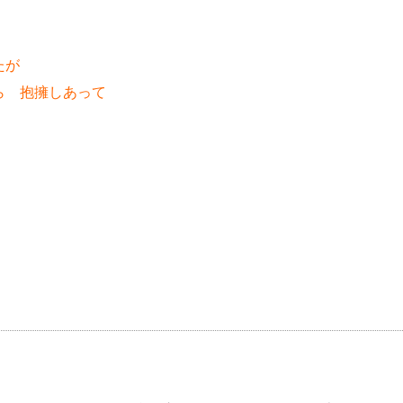
たが
ら 抱擁しあって