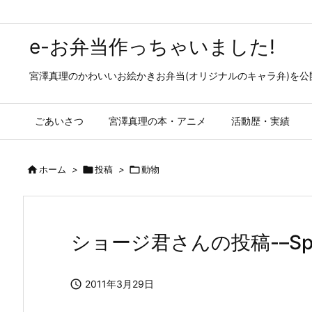
e-お弁当作っちゃいました!
宮澤真理のかわいいお絵かきお弁当(オリジナルのキャラ弁)を
ごあいさつ
宮澤真理の本・アニメ
活動歴・実績

ホーム
>

投稿
>

動物
ショージ君さんの投稿-–Speci

2011年3月29日