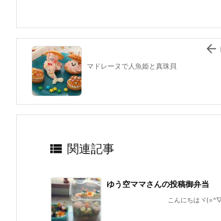
o
o
k

マドレーヌで人魚姫と真珠貝

関連記事
ゆう空ママさんの投稿御弁当
こんにちはヾ(=^▽^=)ノ 今