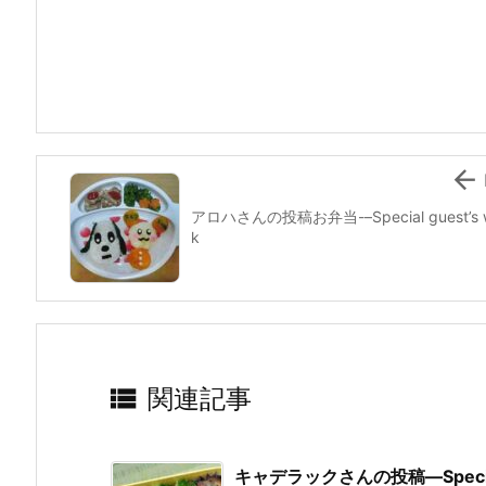
e
er
e
n
l
b
st
a
o
o
k

アロハさんの投稿お弁当-–Special guest’s 
k

関連記事
キャデラックさんの投稿—Special