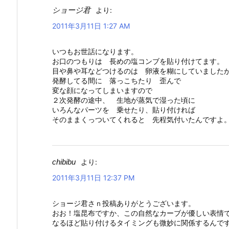
ショージ君
より:
2011年3月11日 1:27 AM
いつもお世話になります。
お口のつもりは 長めの塩コンブを貼り付けてます。
目や鼻や耳などつけるのは 卵液を糊にしていました
発酵してる間に 落っこちたり 歪んで
変な顔になってしまいますので
２次発酵の途中、 生地が蒸気で湿った頃に
いろんなパーツを 乗せたり、貼り付ければ
そのままくっついてくれると 先程気付いたんです
chibibu
より:
2011年3月11日 12:37 PM
ショージ君さｎ投稿ありがとうございます。
おお！塩昆布ですか、この自然なカーブが優しい表情で
なるほど貼り付けるタイミングも微妙に関係するんで