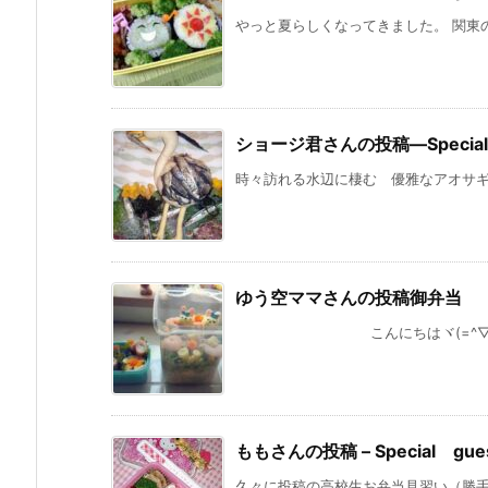
やっと夏らしくなってきました。 関東の
ショージ君さんの投稿—Special 
時々訪れる水辺に棲む 優雅なアオサギは
ゆう空ママさんの投稿御弁当
こんにちはヾ(=^▽^=)ノ 今
ももさんの投稿 – Special gues
久々に投稿の高校生お弁当見習い（勝手に