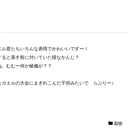
エル君たちいろんな表情でかわいいですー！
すると蒸す前に付いていた様なかんじ？
ね。むむー何か秘儀が？？
なカエルの大会にまぎれこんだ子供みたいで らぶりー♪

動物