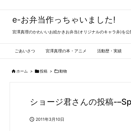
e-お弁当作っちゃいました!
宮澤真理のかわいいお絵かきお弁当(オリジナルのキャラ弁)を
ごあいさつ
宮澤真理の本・アニメ
活動歴・実績

ホーム
>

投稿
>

動物
ショージ君さんの投稿-–Specia

2011年3月10日