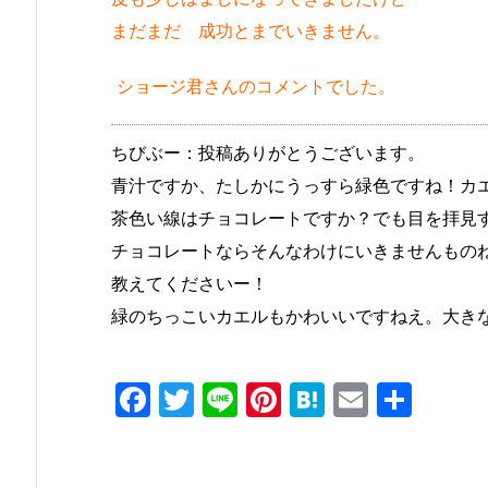
まだまだ 成功とまでいきません。
ショージ君さんのコメントでした。
ちびぶー：投稿ありがとうございます。
青汁ですか、たしかにうっすら緑色ですね！カ
茶色い線はチョコレートですか？でも目を拝見
チョコレートならそんなわけにいきませんもの
教えてくださいー！
緑のちっこいカエルもかわいいですねえ。大き
F
T
Li
Pi
H
E
共
a
w
n
nt
at
m
有
c
itt
e
er
e
ai