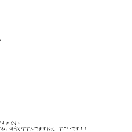
が
よ。
すきです♪
すね。研究がすすんでますねえ、すごいです！！