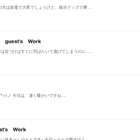
方は節電で大変でしょうけど、保冷グッズで乗 ...
guest’s Work
近づけばすぐに羽ばたいて逃げてしまうのに ...
日は、凄く暖かいですね ...
t’s Work
命名ｗ）のももです♪ 今日ゎうちの愛犬のミ ...