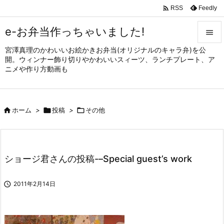

Feedly
RSS
e-お弁当作っちゃいました!

宮澤真理のかわいいお絵かきお弁当(オリジナルのキャラ弁)を公

開。ウィンナー飾り切りやかわいいスィーツ、ランチプレート、ア
メニュ
ニメや作り方動画も

サイド


ホーム
>

投稿
>

その他
前へ

次へ

ショージ君さんの投稿-–Special guest’s work
検索

2011年2月14日