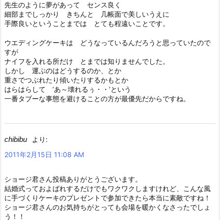
先生のように夢があって センス良く
細部までしっかり きちんと 几帳面で美しいうえに
手際良いということまでは とても程遠いことです。
ウエディングケーキは どうなっているんだろうと思っていたので
すが
ナイフを入れる所だけ とまでは知りませんでした。
しかし 運ぶのはどうするのか、とか
重さでつぶれたり傾いたりするかもとか
はらはらして ’あ～壊れるぅ・・’という
一番タブーな事態を避けることの方が最優先だからですね。
chibibu
より:
2011年2月15日 11:08 AM
ショージ君さん投稿ありがとうございます。
結婚式っておよばれするだけでもワクワクしますけれど、こんな風
に手づくりケーキのプレゼントで参加できたら本当に素敵ですね！
ショージ君さんのお気持ちがとっても会場を暖かくなさったでしょ
う！！