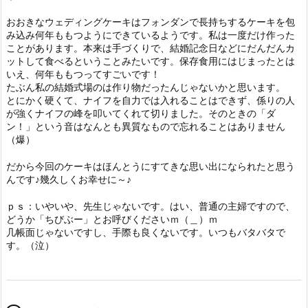
おおきなウェディングケーキはフォンダンで長持ちするケーキを包
み込み何年ももつようにできているようです。私は一度だけ作った
ことがあります。本来は手づくりで、結婚記念日などにだんだんカ
ットして食べるということみたいです。保存食用にはじまったとは
いえ、何年ももつってすごいです！
たぶん私の結婚式場のは作り物だったんじゃないかと思います。
とにかく硬くて、ナイフを自力では入れることはできず、係りの人
が強くナイフの峰を叩いてくれて切りました。そのときの「ダ
ン！」という音はなんとも異質なもので忘れることはありません
（爆）
だから今回のケーキはほんとうにすてきな思い出になられたと思う
んです♪幾久しくお幸せに～♪
ｐｓ：いやいや、先生じゃないです。はい、普通の主婦ですので、
どうか「ちびぶー」とお呼びくださいｍ（＿）ｍ
几帳面じゃないですし、手際も良くないです。いつもバタバタで
す。（泣）