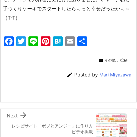
手づくりケーキでスタートしたらもっと幸せだったかも～
（T-T）
F
T
Li
Pi
H
E
共
a
w
n
nt
at
m
有
c
itt
e
er
e
ai

その他
,
投稿
e
er
e
n
l

Posted by
Mari Miyazawa
b
st
a
o
o
k

Next
レシピサイト「ボブとアンジー」に作り方
ビデオ掲載