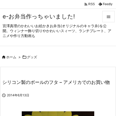

Feedly
RSS
e-お弁当作っちゃいました!

宮澤真理のかわいいお絵かきお弁当(オリジナルのキャラ弁)を公

開。ウィンナー飾り切りやかわいいスィーツ、ランチプレート、ア
メニュ
ニメや作り方動画も

サイド


ホーム
>

グッズ
前へ

次へ

シリコン製のボールのフタ – アメリカでのお買い物
検索

2014年6月13日