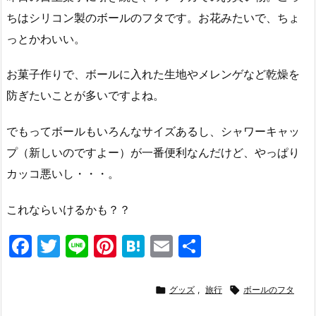
ちはシリコン製のボールのフタです。お花みたいで、ちょ
っとかわいい。
お菓子作りで、ボールに入れた生地やメレンゲなど乾燥を
防ぎたいことが多いですよね。
でもってボールもいろんなサイズあるし、シャワーキャッ
プ（新しいのですよー）が一番便利なんだけど、やっぱり
カッコ悪いし・・・。
これならいけるかも？？
F
T
Li
Pi
H
E
共
a
w
n
nt
at
m
有
c
itt
e
er
e
ai

グッズ
,
旅行

ボールのフタ
e
er
e
n
l