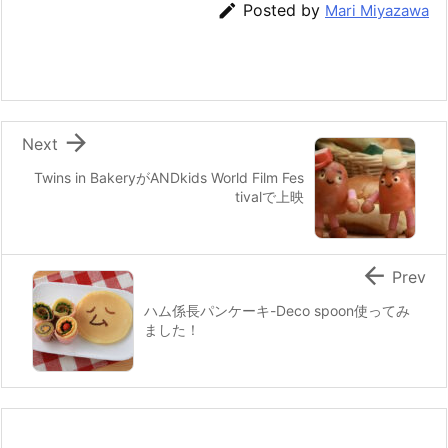

Posted by
Mari Miyazawa
b
st
a
o
o
k

Next
Twins in BakeryがANDkids World Film Fes
tivalで上映

Prev
ハム係長パンケーキ-Deco spoon使ってみ
ました！