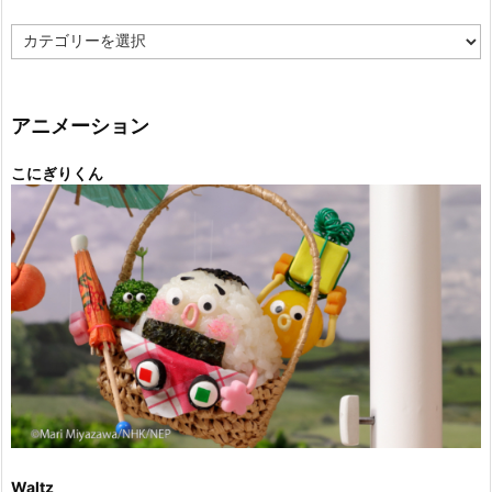
カ
テ
ゴ
リ
ー
アニメーション
こにぎりくん
Waltz