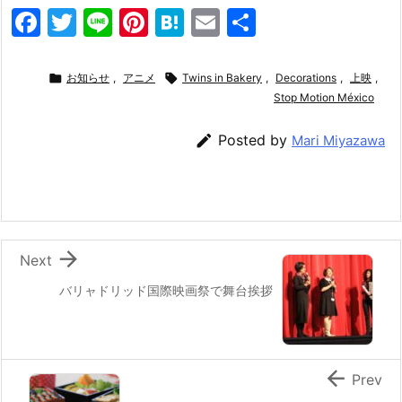
F
T
Li
Pi
H
E
共
a
w
n
nt
at
m
有
c
itt
e
er
e
ai

お知らせ
,
アニメ

Twins in Bakery
,
Decorations
,
上映
,
e
er
e
n
l
Stop Motion México
b
st
a

Posted by
Mari Miyazawa
o
o
k

Next
バリャドリッド国際映画祭で舞台挨拶

Prev