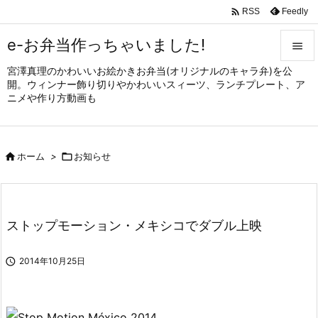

Feedly
RSS
e-お弁当作っちゃいました!

宮澤真理のかわいいお絵かきお弁当(オリジナルのキャラ弁)を公

開。ウィンナー飾り切りやかわいいスィーツ、ランチプレート、ア
メニュ
ニメや作り方動画も

サイド


ホーム
>

お知らせ
前へ

次へ

ストップモーション・メキシコでダブル上映
検索

2014年10月25日