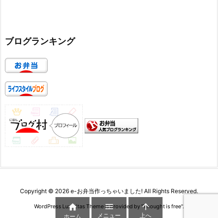
ブログランキング
Copyright ©
2026
e-お弁当作っちゃいました!
All Rights Reserved.



WordPress Luxeritas Theme is provided by "
Thought is free
".
メニュー
上へ
ホーム