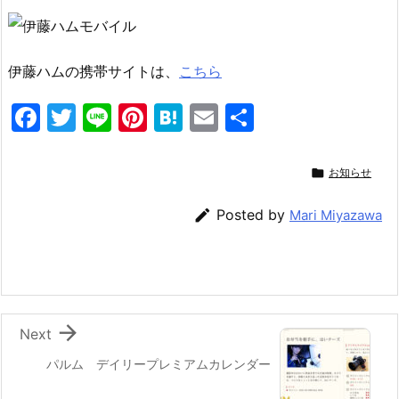
伊藤ハムの携帯サイトは、
こちら
F
T
Li
Pi
H
E
共
a
w
n
nt
at
m
有
c
itt
e
er
e
ai

お知らせ
e
er
e
n
l

Posted by
Mari Miyazawa
b
st
a
o
o
k

Next
パルム デイリープレミアムカレンダー