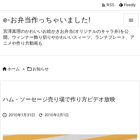

Feedly
RSS
e-お弁当作っちゃいました!

宮澤真理のかわいいお絵かきお弁当(オリジナルのキャラ弁)を公

開。ウィンナー飾り切りやかわいいスィーツ、ランチプレート、ア
メニュ
ニメや作り方動画も

サイド


ホーム
>

お知らせ
前へ

次へ

ハム・ソーセージ売り場で作り方ビデオ放映
検索

2010年1月31日

2010年2月1日