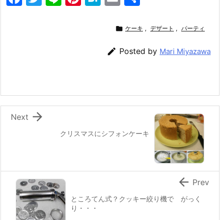
a
w
n
nt
at
m
有
c
itt
e
er
e
ai

ケーキ
,
デザート
,
パーティ
e
er
e
n
l

Posted by
Mari Miyazawa
b
st
a
o
o
k

Next
クリスマスにシフォンケーキ

Prev
ところてん式？クッキー絞り機で がっく
り・・・