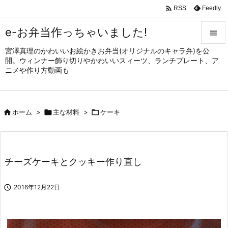

Feedly
RSS
e-お弁当作っちゃいました!

宮澤真理のかわいいお絵かきお弁当(オリジナルのキャラ弁)を公

開。ウィンナー飾り切りやかわいいスィーツ、ランチプレート、ア
メニュ
ニメや作り方動画も

サイド


ホーム
>

主な材料
>

ケーキ
前へ

次へ

チーズケーキとクッキー作り直し
検索

2016年12月22日