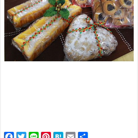
F
T
Li
Pi
H
E
共