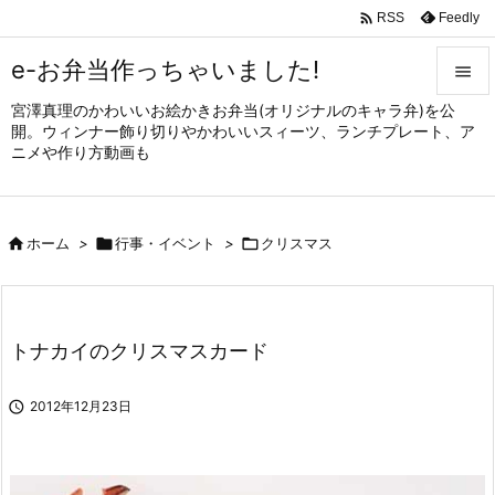

Feedly
RSS
e-お弁当作っちゃいました!

宮澤真理のかわいいお絵かきお弁当(オリジナルのキャラ弁)を公

開。ウィンナー飾り切りやかわいいスィーツ、ランチプレート、ア
メニュ
ニメや作り方動画も

サイド


ホーム
>

行事・イベント
>

クリスマス
前へ

次へ

トナカイのクリスマスカード
検索

2012年12月23日