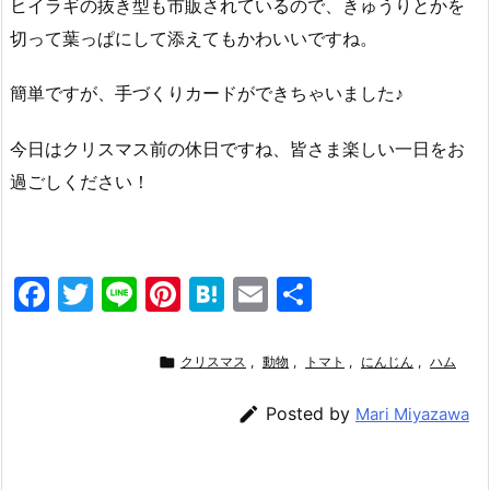
ヒイラギの抜き型も市販されているので、きゅうりとかを
切って葉っぱにして添えてもかわいいですね。
簡単ですが、手づくりカードができちゃいました♪
今日はクリスマス前の休日ですね、皆さま楽しい一日をお
過ごしください！
F
T
Li
Pi
H
E
共
a
w
n
nt
at
m
有
c
itt
e
er
e
ai

クリスマス
,
動物
,
トマト
,
にんじん
,
ハム
e
er
e
n
l

Posted by
Mari Miyazawa
b
st
a
o