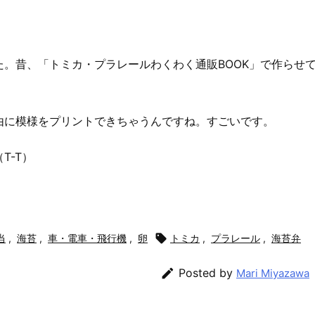
。昔、「トミカ・プラレールわくわく通販BOOK」で作らせ
由に模様をプリントできちゃうんですね。すごいです。
T-T）
当
,
海苔
,
車・電車・飛行機
,
卵

トミカ
,
プラレール
,
海苔弁

Posted by
Mari Miyazawa