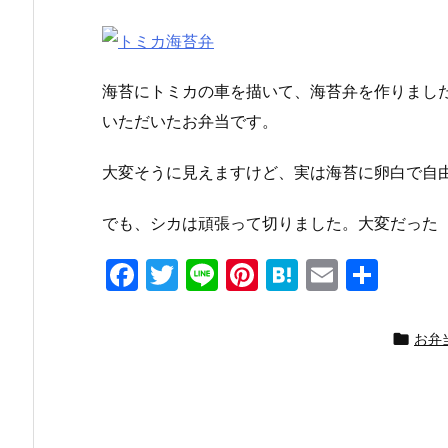
海苔にトミカの車を描いて、海苔弁を作りました
いただいたお弁当です。
大変そうに見えますけど、実は海苔に卵白で自
でも、シカは頑張って切りました。大変だった（
F
T
Li
Pi
H
E
共
a
w
n
nt
at
m
有
c
itt
e
er
e
ai

お弁
e
er
e
n
l
b
st
a
o