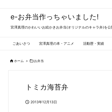
e-お弁当作っちゃいました!
宮澤真理のかわいいお絵かきお弁当(オリジナルのキャラ弁)を
ごあいさつ
宮澤真理の本・アニメ
活動歴・実績

ホーム
>

お弁当
トミカ海苔弁

2013年12月13日