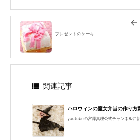
o
k

プレゼントのケーキ

関連記事
ハロウィンの魔女弁当の作り方
youtubeの宮澤真理公式チャンネルに