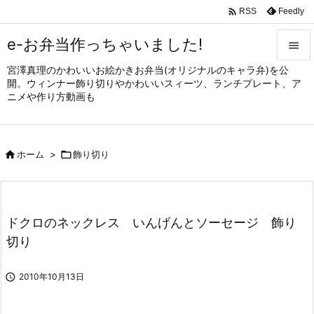

Feedly
RSS
e-お弁当作っちゃいました!

宮澤真理のかわいいお絵かきお弁当(オリジナルのキャラ弁)を公

開。ウィンナー飾り切りやかわいいスィーツ、ランチプレート、ア
メニュ
ニメや作り方動画も

サイド


ホーム
>

飾り切り
前へ

次へ

ドクロのネックレス いんげんとソーセージ 飾り
検索
切り

2010年10月13日