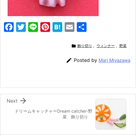
F
T
Li
Pi
H
E
共
a
w
n
nt
at
m
有
c
itt
e
er
e
ai

飾り切り
,
ウィンナー
,
野菜
e
er
e
n
l

Posted by
Mari Miyazawa
b
st
a
o
o
k

Next
ドリームキャッチャーDream catcher-野
菜 飾り切り