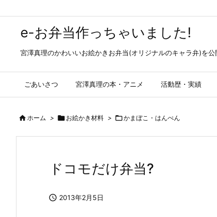
e-お弁当作っちゃいました!
宮澤真理のかわいいお絵かきお弁当(オリジナルのキャラ弁)を
ごあいさつ
宮澤真理の本・アニメ
活動歴・実績

ホーム
>

お絵かき材料
>

かまぼこ・はんぺん
ドコモだけ弁当?

2013年2月5日