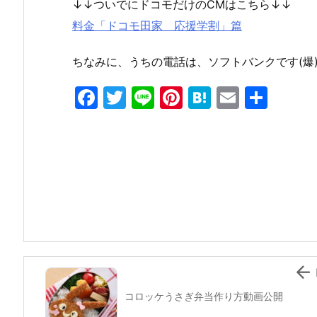
↓↓ついでにドコモだけのCMはこちら↓↓
料金「ドコモ田家 応援学割」篇
ちなみに、うちの電話は、ソフトバンクです(爆
F
T
Li
Pi
H
E
共
a
w
n
nt
at
m
有
c
itt
e
er
e
ai
e
er
e
n
l
b
st
a
o
o
k

コロッケうさぎ弁当作り方動画公開