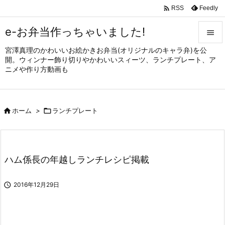

Feedly
RSS
e-お弁当作っちゃいました!

宮澤真理のかわいいお絵かきお弁当(オリジナルのキャラ弁)を公

開。ウィンナー飾り切りやかわいいスィーツ、ランチプレート、ア
メニュ
ニメや作り方動画も

サイド


ホーム
>

ランチプレート
前へ

次へ

ハム係長の年越しランチレシピ掲載
検索

2016年12月29日