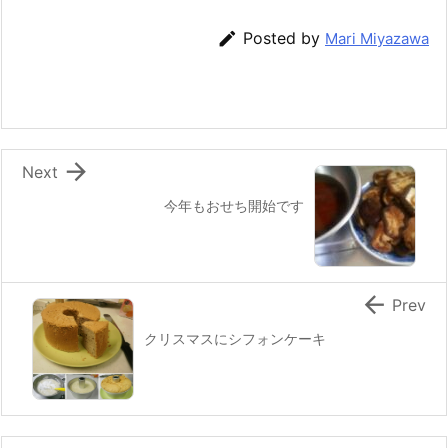
e
er
e
n
l

Posted by
Mari Miyazawa
b
st
a
o
o
k

Next
今年もおせち開始です

Prev
クリスマスにシフォンケーキ