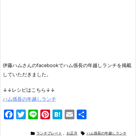
伊藤ハムさんのfacebookでハム係長の年越しランチを掲載
していただきました。
↓↓レシピはこちら↓↓
ハム係長の年越しランチ
F
T
Li
Pi
H
E
共
a
w
n
nt
at
m
有
c
itt
e
er
e
ai

ランチプレート
,
お正月

ハム係長の年越しランチ