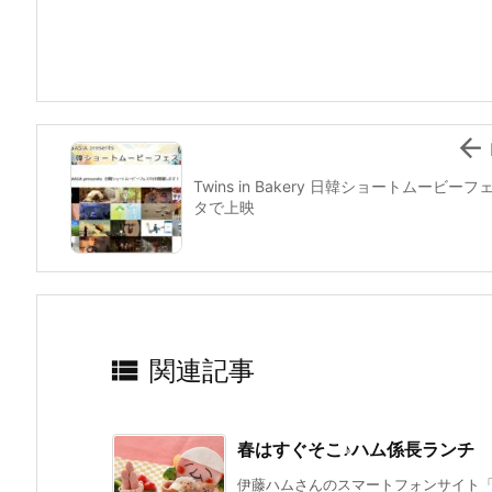
b
st
a
o
o
k

Twins in Bakery 日韓ショートムービーフ
タで上映

関連記事
春はすぐそこ♪ハム係長ランチ
伊藤ハムさんのスマートフォンサイト「簡単