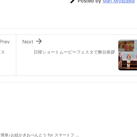

Posted by
Mari Miyazawa

Prev
Next
ェス
日韓ショートムービーフェスタで舞台挨拶
♪お絵かきおべんとう for スマートフ ...