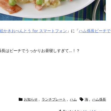
絵かきおべんとう for スマートフォン
」に「
ハム係長ビーチで
係長はビーチでうっかりお昼寝しすぎて…！？

お知らせ
,
ランチプレート
,
ハム

海
,
ハム係長