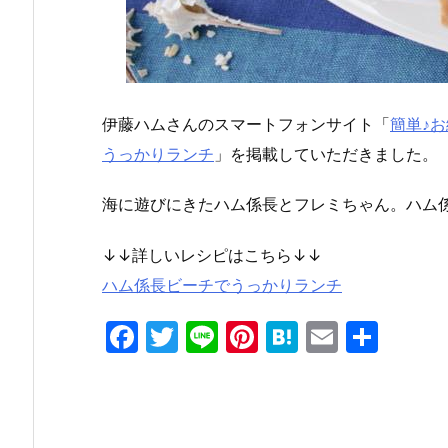
伊藤ハムさんのスマートフォンサイト「
簡単♪お
うっかりランチ
」を掲載していただきました。
海に遊びにきたハム係長とフレミちゃん。ハム
↓↓詳しいレシピはこちら↓↓
ハム係長ビーチでうっかりランチ
F
T
Li
Pi
H
E
共
a
w
n
nt
at
m
有
c
itt
e
er
e
ai
e
er
e
n
l