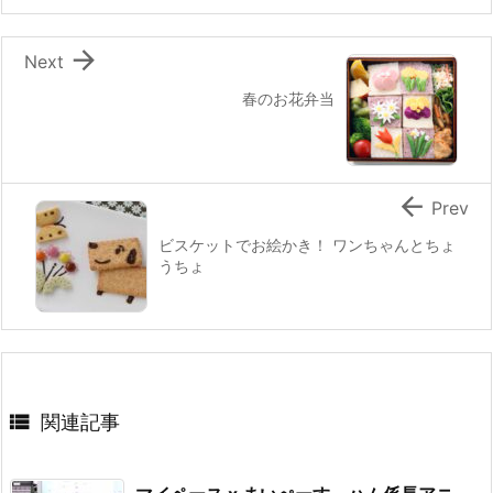
o
k

Next
春のお花弁当

Prev
ビスケットでお絵かき！ ワンちゃんとちょ
うちょ

関連記事