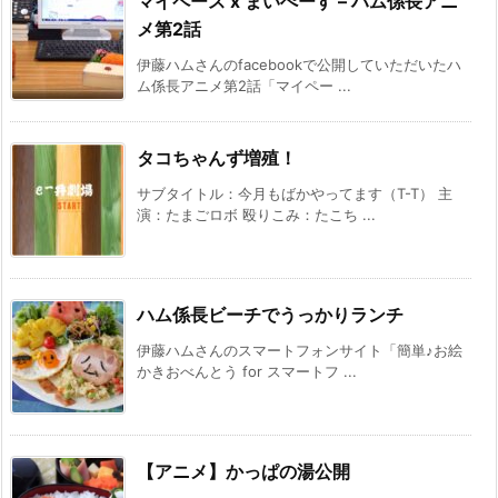
マイペース x まいぺーす – ハム係長アニ
メ第2話
伊藤ハムさんのfacebookで公開していただいたハ
ム係長アニメ第2話「マイペー ...
タコちゃんず増殖！
サブタイトル：今月もばかやってます（T-T） 主
演：たまごロボ 殴りこみ：たこち ...
ハム係長ビーチでうっかりランチ
伊藤ハムさんのスマートフォンサイト「簡単♪お絵
かきおべんとう for スマートフ ...
【アニメ】かっぱの湯公開