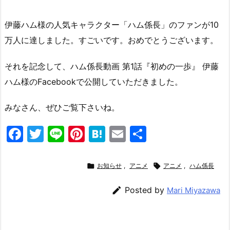
伊藤ハム様の人気キャラクター「ハム係長」のファンが10
万人に達しました。すごいです。おめでとうございます。
それを記念して、ハム係長動画 第1話『初めの一歩』 伊藤
ハム様のFacebookで公開していただきました。
みなさん、ぜひご覧下さいね。
F
T
Li
Pi
H
E
共
a
w
n
nt
at
m
有
c
itt
e
er
e
ai

お知らせ
,
アニメ

アニメ
,
ハム係長
e
er
e
n
l

Posted by
Mari Miyazawa
b
st
a
o