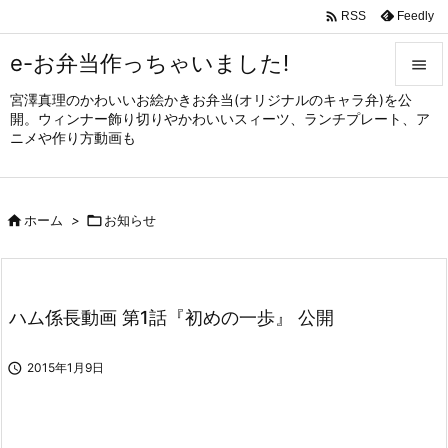

Feedly
RSS
e-お弁当作っちゃいました!

宮澤真理のかわいいお絵かきお弁当(オリジナルのキャラ弁)を公

開。ウィンナー飾り切りやかわいいスィーツ、ランチプレート、ア
メニュ
ニメや作り方動画も

サイド


ホーム
>

お知らせ
前へ

次へ

ハム係長動画 第1話『初めの一歩』 公開
検索

2015年1月9日