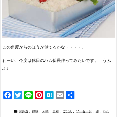
この角度からのほうが似てるかな・・・・。
わーい、今度は休日のハム係長作ってみたいです。 うふ
ふ♪
F
T
Li
Pi
H
E
共
a
w
n
nt
at
m
有
c
itt
e
er
e
ai

お弁当
,
静物
,
人物
,
昆布
,
ごはん
,
ソーセージ
,
卵
,
ハム