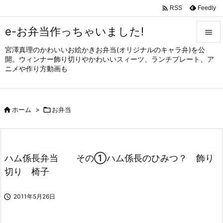

Feedly
RSS
e-お弁当作っちゃいました!

宮澤真理のかわいいお絵かきお弁当(オリジナルのキャラ弁)を公

開。ウィンナー飾り切りやかわいいスィーツ、ランチプレート、ア
メニュ
ニメや作り方動画も

サイド


ホーム
>

お弁当
前へ

次へ

ハム係長弁当 その①ハム係長のひみつ？ 飾り
検索
切り 椅子

2011年5月26日