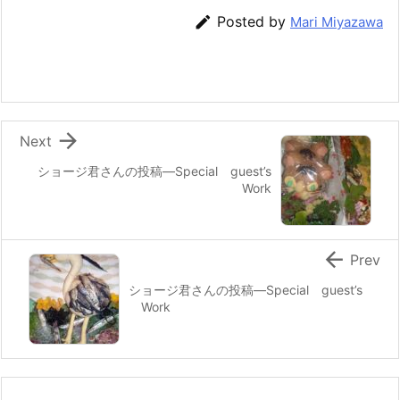
e
er
e
n
l

Posted by
Mari Miyazawa
b
st
a
o
o
k

Next
ショージ君さんの投稿—Special guest’s
Work

Prev
ショージ君さんの投稿—Special guest’s
Work