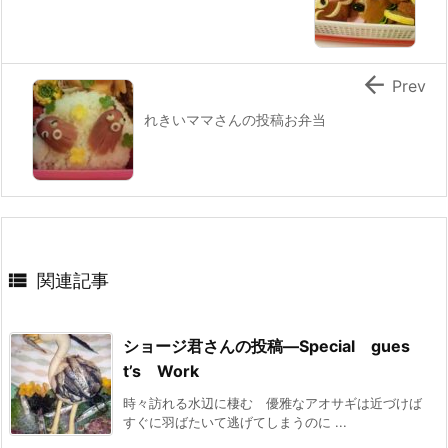

Prev
れきいママさんの投稿お弁当

関連記事
ショージ君さんの投稿—Special gues
t’s Work
時々訪れる水辺に棲む 優雅なアオサギは近づけば
すぐに羽ばたいて逃げてしまうのに ...