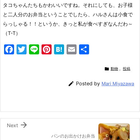
タコちゃんたちもかわいいですね。それにしても、お子様
と二人分のお弁当ということでしたら、ハルさんは小食で
らっしゃる！！というか、きっと私が食べすぎなんだわ～
（T-T）
F
T
Li
Pi
H
E
共
a
w
n
nt
at
m
有
c
itt
e
er
e
ai

動物
,
投稿
e
er
e
n
l

Posted by
Mari Miyazawa
b
st
a
o
o
k

Next
パンのお出かけお弁当