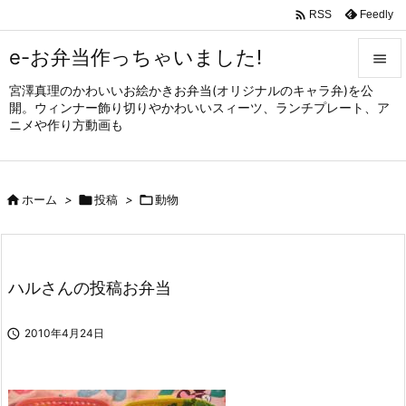

Feedly
RSS
e-お弁当作っちゃいました!

宮澤真理のかわいいお絵かきお弁当(オリジナルのキャラ弁)を公

開。ウィンナー飾り切りやかわいいスィーツ、ランチプレート、ア
メニュ
ニメや作り方動画も

サイド


ホーム
>

投稿
>

動物
前へ

次へ

ハルさんの投稿お弁当
検索

2010年4月24日