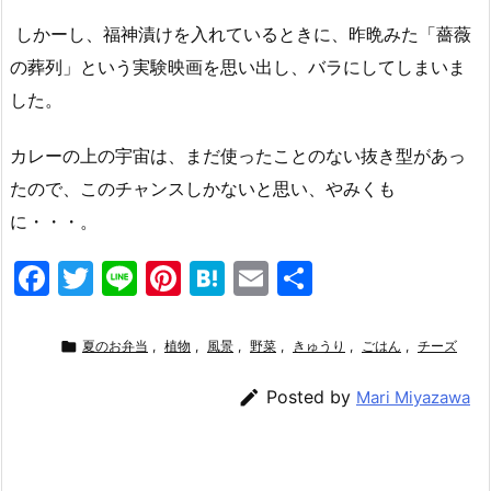
しかーし、福神漬けを入れているときに、昨晩みた「薔薇
の葬列」という実験映画を思い出し、バラにしてしまいま
した。
カレーの上の宇宙は、まだ使ったことのない抜き型があっ
たので、このチャンスしかないと思い、やみくも
に・・・。
F
T
Li
Pi
H
E
共
a
w
n
nt
at
m
有
c
itt
e
er
e
ai

夏のお弁当
,
植物
,
風景
,
野菜
,
きゅうり
,
ごはん
,
チーズ
e
er
e
n
l

Posted by
Mari Miyazawa
b
st
a
o
o