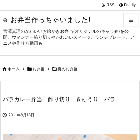

Feedly
RSS
e-お弁当作っちゃいました!

宮澤真理のかわいいお絵かきお弁当(オリジナルのキャラ弁)を公

開。ウィンナー飾り切りやかわいいスィーツ、ランチプレート、ア
メニュ
ニメや作り方動画も

サイド


ホーム
>

お弁当
>

夏のお弁当
前へ

次へ

バラカレー弁当 飾り切り きゅうり バラ
検索

2011年8月18日