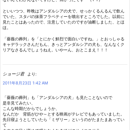
といいつつ、昨晩はアンダルシアの犬で、せっかくるんるんで飲ん
でいた、スタバの抹茶フラペティーを噴出すところでした。以前に
見たことはあったので、注意していたのですが油断しました、とほ
ほ。
「薔薇の葬列」を「とにかく鮮烈で面白いですね。」とおっしゃる
キャデラックさんだもん、きっとアンダルシアの犬も、なんなくク
リアなさるんでしょうねえ。いやーん、おとこまえ！！！
ショージ君
より:
2011年8月23日 1:42 AM
「薔薇の葬列」も「アンダルシアの犬」も見たことないので
是非見てみたい、
こんな時期だからでしょうか、
なんだか 背筋がひや～とする映画がテレビでもあっていました。
先日寝ようとしていたら「ミザリー」というのがたまたまあってい
て