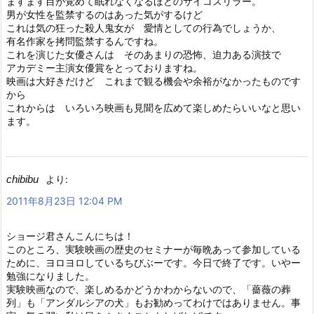
ますます目が覚めて眠れなくなるほどのサイコスリラー。
男が女性を監禁するのはあった気がするけど
これは気の狂った殺人鬼女が 愛情としての行為でしょうか、
有名作家を拷問監禁するんですね。
これを演じた女優さんは そのあまりの恐怖、迫力ある演技で
アカデミー主演女優賞をとっておりますね。
映画は大好きだけど これまで観る機会や余裕がなかったものです
から
これからは いろいろ映画も見聞を広めて楽しめたらいいなと思い
ます。
chibibu
より:
2011年8月23日 12:04 PM
ショージ君さんこんにちは！
このところ、実験映画の歴史のセミナーが毎晩あって参加している
ために、ヨロヨロしているちびぶーです。今日で終了です。いやー
勉強になりました。
実験映画なので、楽しめるかどうかわからないので、「薔薇の葬
列」も「アンダルシアの犬」もお勧めってわけではありません。事