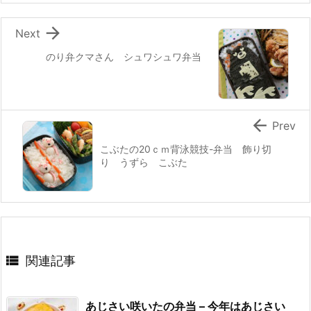
k

Next
のり弁クマさん シュワシュワ弁当

Prev
こぶたの20ｃｍ背泳競技-弁当 飾り切
り うずら こぶた

関連記事
あじさい咲いたの弁当 – 今年はあじさい