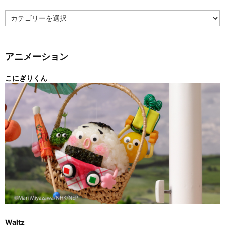
カ
テ
ゴ
リ
ー
アニメーション
こにぎりくん
Waltz