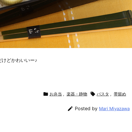
だけどかわいいー♪

お弁当
,
楽器・静物

パスタ
,
帯留め

Posted by
Mari Miyazawa