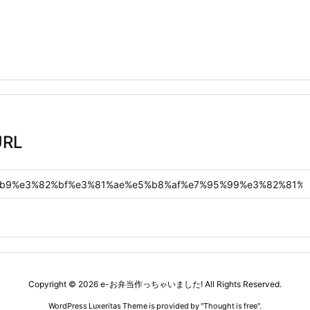
RL
Copyright ©
2026
e-お弁当作っちゃいました!
All Rights Reserved.
WordPress Luxeritas Theme is provided by "
Thought is free
".