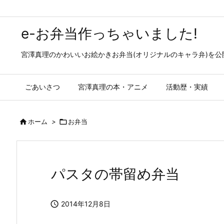
e-お弁当作っちゃいました!
宮澤真理のかわいいお絵かきお弁当(オリジナルのキャラ弁)を
ごあいさつ
宮澤真理の本・アニメ
活動歴・実績

ホーム
>

お弁当
パスタの帯留め弁当

2014年12月8日