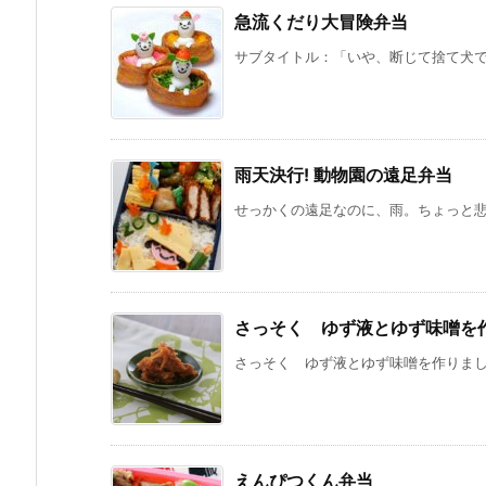
急流くだり大冒険弁当
サブタイトル：「いや、断じて捨て犬では
雨天決行! 動物園の遠足弁当
せっかくの遠足なのに、雨。ちょっと悲し
さっそく ゆず液とゆず味噌を
さっそく ゆず液とゆず味噌を作りました
えんぴつくん弁当