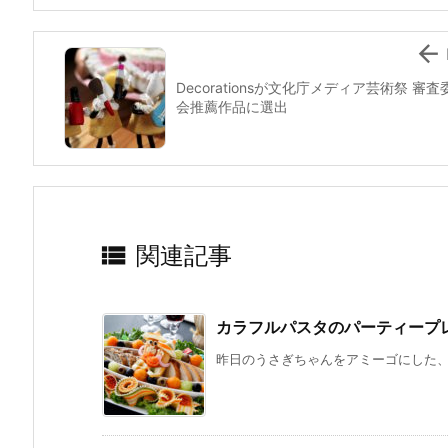
k

Decorationsが文化庁メディア芸術祭 審査
会推薦作品に選出

関連記事
カラフルパスタのパーティープ
昨日のうさぎちゃんをアミーゴにした、カ