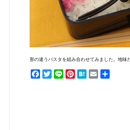
形の違うパスタを組み合わせてみました。地味
F
T
Li
Pi
H
E
共
a
w
n
nt
at
m
有
c
itt
e
er
e
ai
e
er
e
n
l
b
st
a
o
o