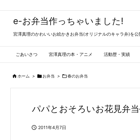
e-お弁当作っちゃいました!
宮澤真理のかわいいお絵かきお弁当(オリジナルのキャラ弁)を
ごあいさつ
宮澤真理の本・アニメ
活動歴・実績

ホーム
>

お弁当
>

春のお弁当
パパとおそろいお花見弁当

2011年4月7日