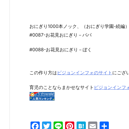
おにぎり1000本ノック、（おにぎり学園-続編
#0087-お花見おにぎり－パパ
#0088-お花見おにぎり－ぼく
この作り方は
ピジョンインフォのサイト
にござ
育児のことならまかせなサイト
ピジョンインフ
F
T
Li
Pi
H
E
共