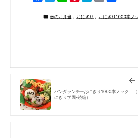
a
w
n
nt
at
m
有
c
itt
e
er
e
ai

春のお弁当
,
おにぎり
,
おにぎり1000本ノ
e
er
e
n
l
b
st
a
o
o
k

パンダランチ--おにぎり1000本ノック、（
にぎり学園-続編）