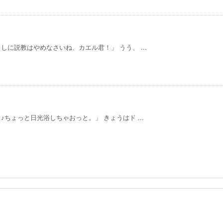
に説教はやめなさいね、カエル君！」 うう、 ...
ちょっと日光浴しちゃおっと。」 きょうはド ...