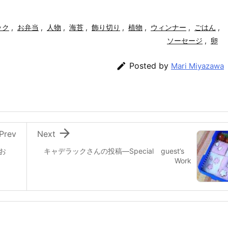
ック
,
お弁当
,
人物
,
海苔
,
飾り切り
,
植物
,
ウィンナー
,
ごはん
,
ソーセージ
,
卵

Posted by
Mari Miyazawa

Prev
Next
お
キャデラックさんの投稿—Special guest’s
Work