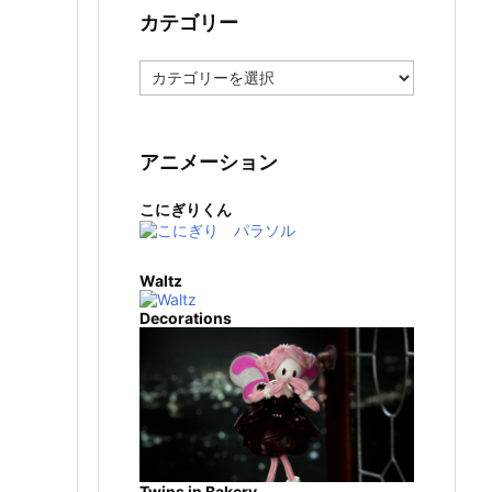
カテゴリー
カ
テ
ゴ
リ
ー
アニメーション
こにぎりくん
Waltz
Decorations
Twins in Bakery