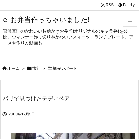

Feedly
RSS
e-お弁当作っちゃいました!

宮澤真理のかわいいお絵かきお弁当(オリジナルのキャラ弁)を公

開。ウィンナー飾り切りやかわいいスィーツ、ランチプレート、ア
メニュ
ニメや作り方動画も

サイド


ホーム
>

旅行
>

観光レポート
前へ

次へ

パリで見つけたテディベア
検索

2009年12月5日