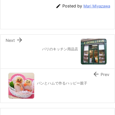
e
er
e
n
l

Posted by
Mari Miyazawa
b
st
a
o
o
k

Next
パリのキッチン用品店

Prev
パンとハムで作るハッピー親子