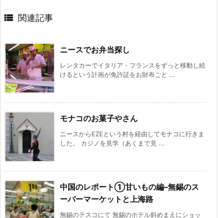

関連記事
ニースでお弁当探し
レンタカーでイタリア・フランスをずっと移動し続
けるという計画が免許証をお財布ごと ...
モナコのお菓子やさん
ニースからEZEという村を経由してモナコに行きま
した。 カジノを見学（あくまで見 ...
中国のレポート①甘いもの編–無錫のス
ーパーマーケットと上海路
無錫のテスコにて 無錫のホテル斜めまえにショッ