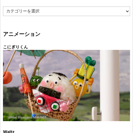
カ
テ
ゴ
リ
ー
アニメーション
こにぎりくん
Waltz