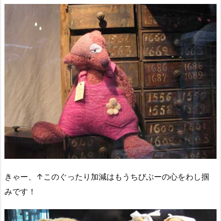
きゃー、↑このぐったり加減はもうちびぶーの心をわし掴
みです！