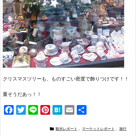
クリスマスツリーも、ものすごい密度で飾りつけです！！
重そうだあっ！！
F
T
Li
Pi
H
E
共
a
w
n
nt
at
m
有
c
itt
e
er
e
ai

観光レポート
,
マーケットレポート
,
旅行