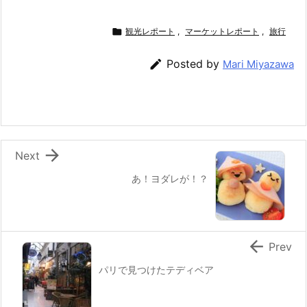
a
w
n
nt
at
m
有
c
itt
e
er
e
ai

観光レポート
,
マーケットレポート
,
旅行
e
er
e
n
l

Posted by
Mari Miyazawa
b
st
a
o
o
k

Next
あ！ヨダレが！？

Prev
パリで見つけたテディベア