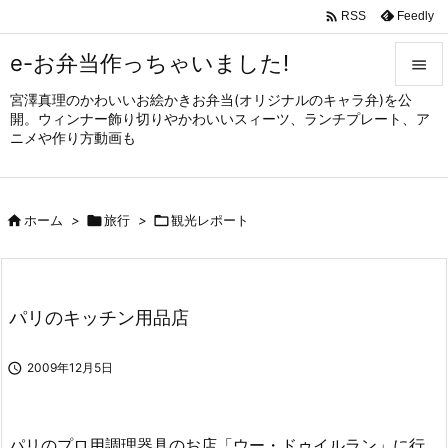

Feedly
RSS
e-お弁当作っちゃいました!

宮澤真理のかわいいお絵かきお弁当(オリジナルのキャラ弁)を公

開。ウィンナー飾り切りやかわいいスィーツ、ランチプレート、ア
メニュ
ニメや作り方動画も

サイド


ホーム
>

旅行
>

観光レポート
前へ

次へ

パリのキッチン用品店
検索

2009年12月5日
パリのプロ用調理器具のお店「ウー・ドゥイルラン」に行