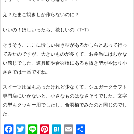
え？たまご焼きしか作らないのに？
いいの！ほしいったら、欲しいの（T-T）
そうそう、ここに珍しい抜き型があるかしらと思って行っ
てみたのですが、大きいものが多くて、お弁当にはむかな
い感じでした。道具筋や合羽橋にあるも抜き型がやはり小
ささでは一番ですね。
スイーツ用品もあったけれど少なくて、シュガークラフト
専門店にいかないと、小さなものはなさそうでした。文字
の型もクッキー用でしたし、合羽橋でみたのと同じのでし
た。
F
T
Li
Pi
H
E
共