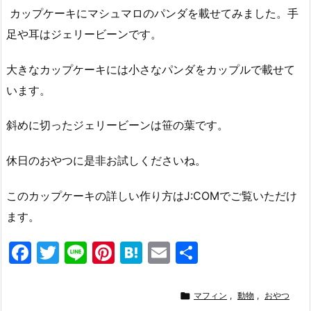
カップケーキにマシュマロのパンダを載せてみました。手
足や耳はジェリービーンです。
大きなカップケーキには小さなパンダをカップルで載せて
います。
斜めに切ったジェリービーンは笹の葉です。
休日のおやつに是非お試しくださいね。
このカップケーキの詳しい作り方はJ:COMでご覧いただけ
ます。
F
T
Li
Pi
H
E
共
a
w
n
nt
at
m
有
c
itt
e
er
e
ai

マフィン
,
動物
,
おやつ