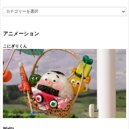
カ
テ
ゴ
リ
ー
アニメーション
こにぎりくん
Waltz