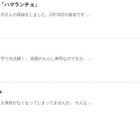
川「ハマランチョ」
さんの収録をしました。2月13日の放送です ...
で大活躍！」 花形のちらし寿司なのですが、 ...
チ
食欲がなくなってしまってませんか。 そんな ...