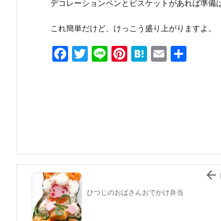
デコレーションペンとビスケットがあれば準備は
これ簡単だけど、けっこう盛り上がりますよ。
F
T
Li
Pi
H
E
共
a
w
n
nt
at
m
有
c
itt
e
er
e
ai
e
er
e
n
l
b
st
a
o
o
k

ひつじのおばさんおでかけ弁当