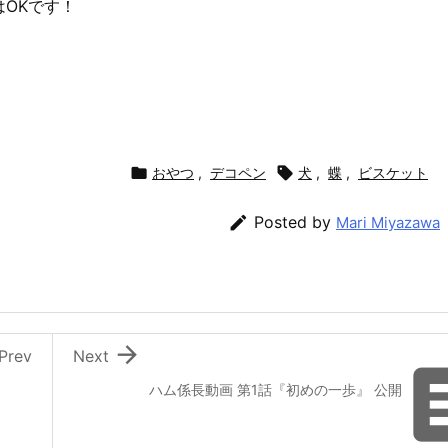
OKです！

おやつ
,
デコペン

犬
,
蝶
,
ビスケット

Posted by
Mari Miyazawa

Prev
Next
ハム係長動画 第1話『初めの一歩』 公開