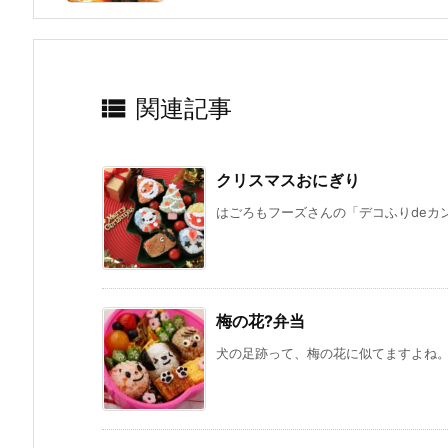

関連記事
クリスマスおにぎり
はごろもフーズさんの「デコふりdeカン
梅の花?弁当
犬の足跡って、梅の花に似てますよね。 