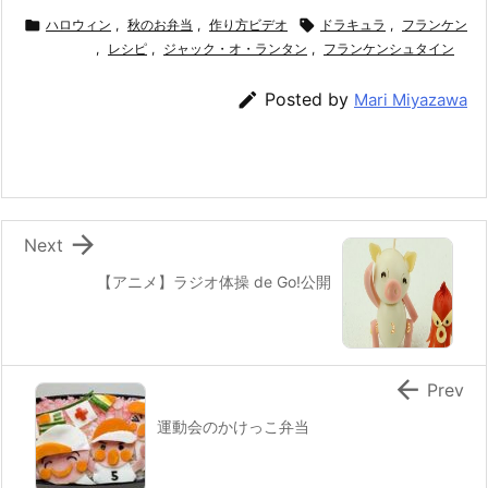
c
itt
e
er
e
ai

ハロウィン
,
秋のお弁当
,
作り方ビデオ

ドラキュラ
,
フランケン
e
er
,
レシピ
,
ジャック・オ・ランタン
e
n
l
,
フランケンシュタイン
b
st
a

Posted by
Mari Miyazawa
o
o
k

Next
【アニメ】ラジオ体操 de Go!公開

Prev
運動会のかけっこ弁当