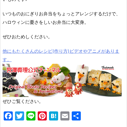
いつものおにぎりお弁当をちょっとアレンジするだけで、
ハロウィンに憂さをしいお弁当に大変身。
ぜひおためしください。
他にもたくさんのレシピ(作り方)ビデオやアニメがありま
す。
ぜひご覧ください。
F
T
Li
Pi
H
E
共
a
w
n
nt
at
m
有