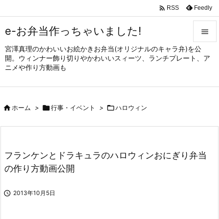

Feedly
RSS
e-お弁当作っちゃいました!

宮澤真理のかわいいお絵かきお弁当(オリジナルのキャラ弁)を公

開。ウィンナー飾り切りやかわいいスィーツ、ランチプレート、ア
メニュ
ニメや作り方動画も

サイド


ホーム
>

行事・イベント
>

ハロウィン
前へ

次へ

フランケンとドラキュラのハロウィンおにぎり弁当
検索
の作り方動画公開

2013年10月5日