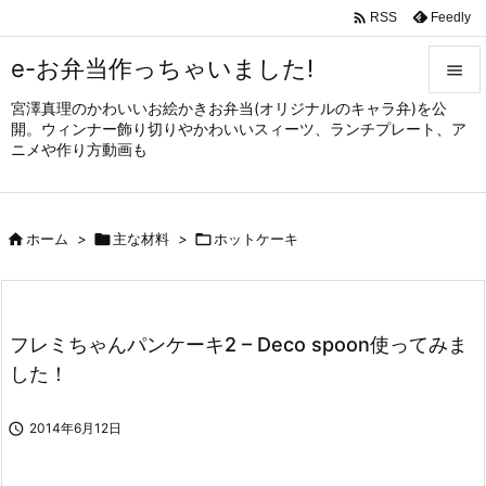

Feedly
RSS
e-お弁当作っちゃいました!

宮澤真理のかわいいお絵かきお弁当(オリジナルのキャラ弁)を公

開。ウィンナー飾り切りやかわいいスィーツ、ランチプレート、ア
メニュ
ニメや作り方動画も

サイド


ホーム
>

主な材料
>

ホットケーキ
前へ

次へ

フレミちゃんパンケーキ2 – Deco spoon使ってみま
検索
した！

2014年6月12日