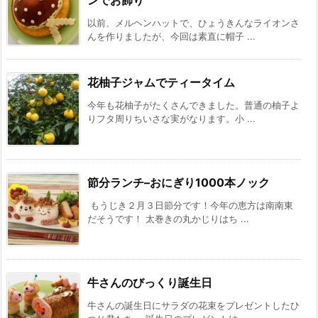
以前、メルヘンハットで、ひょうきんなライオンさ
んを作りましたが、今回は素直に帽子 ...
花柚子ジャムでティータイム
今年も花柚子がたくさんできました。普通の柚子よ
りフタ周りちいさな実がなります。小 ...
節分ランチ–おにぎり1000本ノック
もうじき２月３日節分です！今年の恵方は南南東
だそうです！ 太巻きの丸かじりはち ...
牛さんのびっくり誕生日
牛さんの誕生日にサラダの花束をプレゼントしたひ