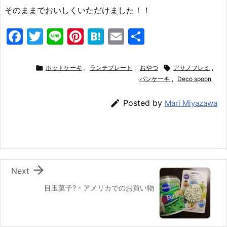
そのままでおいしくいただけました！！
F
T
Li
Pi
H
E
共
a
w
n
nt
at
m
有
c
itt
e
er
e
ai

ホットケーキ
,
ランチプレート
,
おやつ

アサノフレミ
,
e
er
e
n
l
パンケーキ
,
Deco spoon
b
st
a

Posted by
Mari Miyazawa
o
o
k

Next
目玉菓子? - アメリカでのお買い物