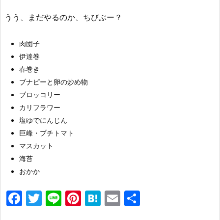
うう、まだやるのか、ちびぶー？
肉団子
伊達巻
春巻き
ブナピーと卵の炒め物
ブロッコリー
カリフラワー
塩ゆでにんじん
巨峰・プチトマト
マスカット
海苔
おかか
F
T
Li
Pi
H
E
共
a
w
n
nt
at
m
有