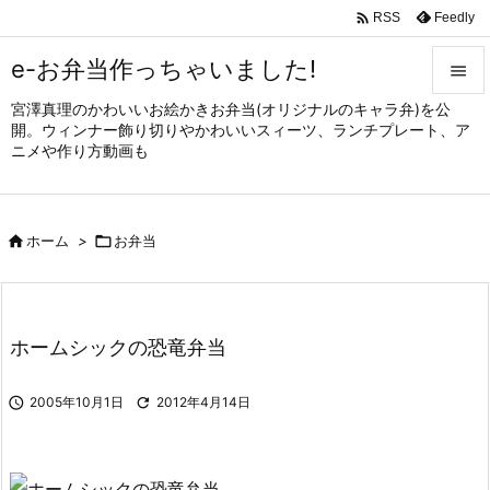

Feedly
RSS
e-お弁当作っちゃいました!

宮澤真理のかわいいお絵かきお弁当(オリジナルのキャラ弁)を公

開。ウィンナー飾り切りやかわいいスィーツ、ランチプレート、ア
メニュ
ニメや作り方動画も

サイド


ホーム
>

お弁当
前へ

次へ

ホームシックの恐竜弁当
検索

2005年10月1日

2012年4月14日