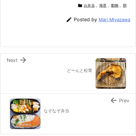
c
itt
e
er
e
ai

お弁当
,
海苔
,
動物
,
卵
e
er
e
n
l

Posted by
Mari Miyazawa
b
st
a
o
o
k

Next
どーんと松茸

Prev
なぞなぞ弁当