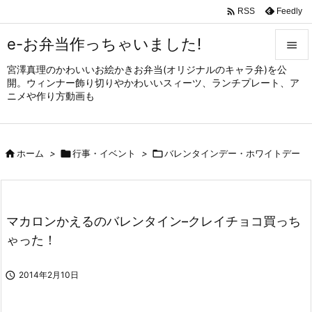

Feedly
RSS
e-お弁当作っちゃいました!

宮澤真理のかわいいお絵かきお弁当(オリジナルのキャラ弁)を公

開。ウィンナー飾り切りやかわいいスィーツ、ランチプレート、ア
メニュ
ニメや作り方動画も

サイド


ホーム
>

行事・イベント
>

バレンタインデー・ホワイトデー
前へ

次へ

マカロンかえるのバレンタイン–クレイチョコ買っち
検索
ゃった！

2014年2月10日