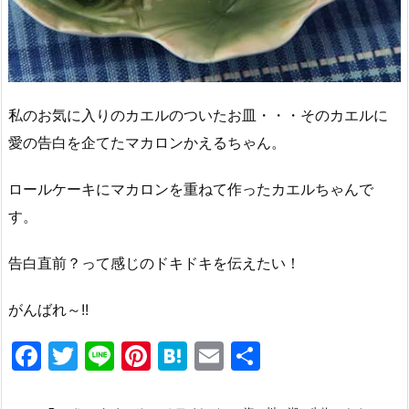
私のお気に入りのカエルのついたお皿・・・そのカエルに
愛の告白を企てたマカロンかえるちゃん。
ロールケーキにマカロンを重ねて作ったカエルちゃんで
す。
告白直前？って感じのドキドキを伝えたい！
がんばれ～!!
F
T
Li
Pi
H
E
共
a
w
n
nt
at
m
有