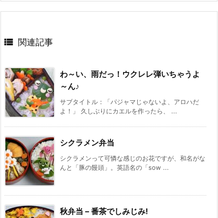

関連記事
わ～い、雨だっ！ウクレレ弾いちゃうよ
～ん♪
サブタイトル：「パジャマじゃないよ、アロハだ
よ！」 久しぶりにカエルを作ったら、 ...
シクラメン弁当
シクラメンって可憐な感じのお花ですが、和名がな
んと「豚の饅頭」。英語名の「sow ...
秋弁当 – 番茶でしみじみ!