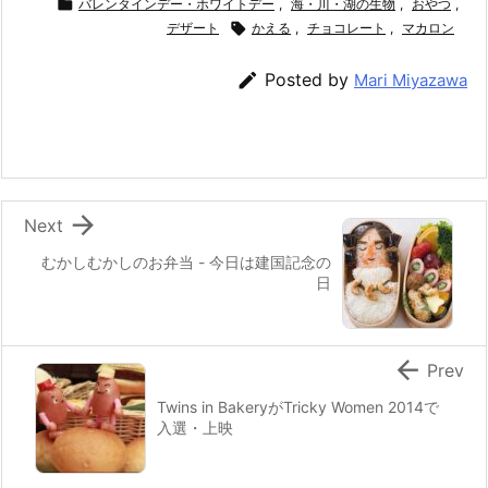
c
itt
e
er
e
ai

バレンタインデー・ホワイトデー
,
海・川・湖の生物
,
おやつ
,
e
er
デザート
e
n

かえる
l
,
チョコレート
,
マカロン
b
st
a

Posted by
Mari Miyazawa
o
o
k

Next
むかしむかしのお弁当 - 今日は建国記念の
日

Prev
Twins in BakeryがTricky Women 2014で
入選・上映