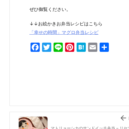
ぜひ御覧ください。
↓↓お絵かきお弁当レシピはこちら
「幸せの時間」マグロ弁当レシピ
F
T
Li
Pi
H
E
共
a
w
n
nt
at
m
有
c
itt
e
er
e
ai
e
er
e
n
l
b
st
a
o
o
k

マトリョーシカのサンドイッチ弁当 – リセ