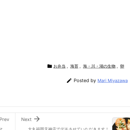

お弁当
,
海苔
,
海・川・湖の生物
,
卵

Posted by
Mari Miyazawa

Prev
Next
マ
大丸福岡天神店でデモさせていただきます！