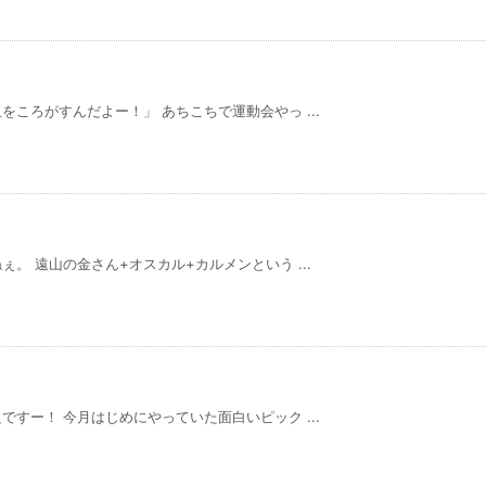
ころがすんだよー！」 あちこちで運動会やっ ...
。 遠山の金さん+オスカル+カルメンという ...
すー！ 今月はじめにやっていた面白いピック ...