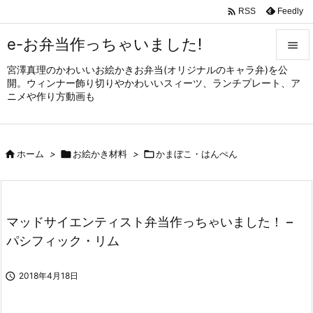

Feedly
RSS
e-お弁当作っちゃいました!

宮澤真理のかわいいお絵かきお弁当(オリジナルのキャラ弁)を公

開。ウィンナー飾り切りやかわいいスィーツ、ランチプレート、ア
メニュ
ニメや作り方動画も

サイド


ホーム
>

お絵かき材料
>

かまぼこ・はんぺん
前へ

次へ

マッドサイエンティスト弁当作っちゃいました！ –
検索
パシフィック・リム

2018年4月18日