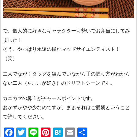
で、個人的に好きなキャラクターも勢いでお弁当にしてみ
ました！
そう、やっぱり永遠の憧れマッドサイエンティスト！
（笑）
二人でながくタッグを組んでいながら手の握り方がわから
ない二人（←ここが好き）のドリフトシーンです。
カニカマの鼻血がチャームポイントです。
おかずがやや少なめですが、まぁそれはご愛嬌ということ
で許してください。
F
T
Li
Pi
H
E
共