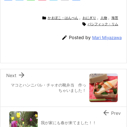
a
w
n
nt
at
m
有
c
itt
e
er
e
ai

かまぼこ・はんぺん
,
おにぎり
,
人物
,
海苔
e
er
e
n
l

パシフィック・リム
b
st
a

Posted by
Mari Miyazawa
o
o
k

Next
マコとハンニバル・チャオの靴弁当 作っ
ちゃいました！

Prev
我が家にも春が来てました！！