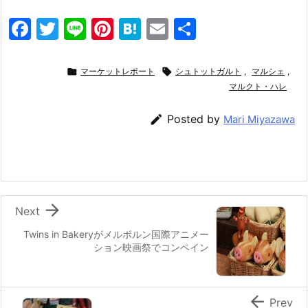
F
T
Li
Pi
H
E
共
a
w
n
nt
at
m
有
c
itt
e
er
e
ai

マーケットレポート

シュトットガルト
,
マルシェ
,
e
er
e
n
l
マルクト・ハレ
b
st
a

Posted by
Mari Miyazawa
o
o
k

Next
Twins in Bakeryがメルボルン国際アニメー
ション映画祭でコンペイン

Prev