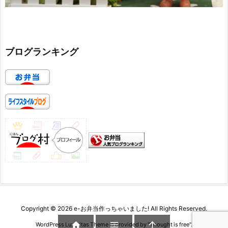
ブログランキング
Copyright ©
2026
e-お弁当作っちゃいました!
All Rights Reserved.



WordPress Luxeritas Theme is provided by "
Thought is free
".