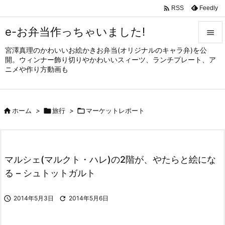

Feedly
RSS
e-お弁当作っちゃいました!

宮澤真理のかわいいお絵かきお弁当(オリジナルのキャラ弁)を公

開。ウィンナー飾り切りやかわいいスィーツ、ランチプレート、ア
メニュ
ニメや作り方動画も

サイド


ホーム
>

旅行
>

マーケットレポート
前へ

次へ

マルシェ(マルクト・ハレ)の2階が、やたらと絵にな
検索
る – シュトットガルト

2014年5月3日

2014年5月6日