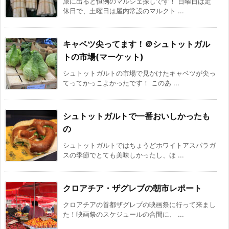
旅に出ると恒例のマルシェ探しです！ 日曜日は定
休日で、土曜日は屋内常設のマルクト ...
キャベツ尖ってます！＠シュトットガル
トの市場(マーケット)
シュトットガルトの市場で見かけたキャベツが尖っ
てってかっこよかったです！ このあ ...
シュトットガルトで一番おいしかったも
の
シュトットガルトではちょうどホワイトアスパラガ
スの季節でとても美味しかったし、ほ ...
クロアチア・ザグレブの朝市レポート
クロアチアの首都ザグレブの映画祭に行って来まし
た！映画祭のスケジュールの合間に、 ...