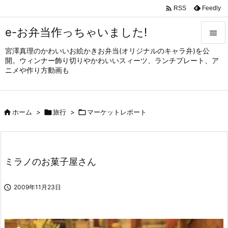

Feedly
RSS
e-お弁当作っちゃいました!

宮澤真理のかわいいお絵かきお弁当(オリジナルのキャラ弁)を公

開。ウィンナー飾り切りやかわいいスィーツ、ランチプレート、ア
メニュ
ニメや作り方動画も

サイド


ホーム
>

旅行
>

マーケットレポート
前へ

次へ

ミラノのお菓子屋さん
検索

2009年11月23日