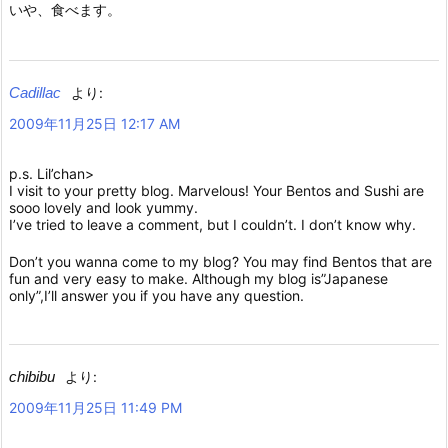
いや、食べます。
Cadillac
より:
2009年11月25日 12:17 AM
p.s. Lil’chan>
I visit to your pretty blog. Marvelous! Your Bentos and Sushi are
sooo lovely and look yummy.
I’ve tried to leave a comment, but I couldn’t. I don’t know why.
Don’t you wanna come to my blog? You may find Bentos that are
fun and very easy to make. Although my blog is”Japanese
only”,I’ll answer you if you have any question.
chibibu
より:
2009年11月25日 11:49 PM