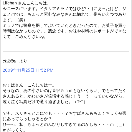
Lil’chan さんこんにちは。
今ニースにいます。イタリアミラノではひどい目にあったけど、ジ
ェノバでは、ちょっと素朴なみなさんに触れて、傷もいえつつあり
ます。（笑）
ミラノでは警察を探して歩いていたときだったので、お菓子を買う
時間はなかったのです。残念です。お味や材料のレポートができな
くて ごめんなさいね。
chibibu
より:
2009年11月25日 11:52 PM
おすぱさん こんにちはー。
そうなの、あの小さいのは直径５ｃｍもないくらい、でもってたく
さんあると、かわいさが倍増する感じ！うーうーっていいながら、
泣く泣く写真だけで通り過ぎました。（T-T）
でも、スリさんどこにでも・・・？おすぱさんもちょくちょく被害
にあってらっしゃるとか？
ひーっ、私、ちょっとのんびりしすぎてるのかしら・・・ｍ（＿）
ｍがっくり。