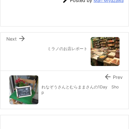

Posted by
Mari Miyazawa
b
st
a
o
o
k

Next
ミラノのお店レポート

Prev
れなぞうさんとむらままさんの1Day Sho
p