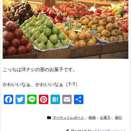
こっちは洋ナシの形のお菓子です。
かわいいなぁ、かわいいなぁ（T-T）
F
T
Li
Pi
H
E
共
a
w
n
nt
at
m
有
c
itt
e
er
e
ai

マーケットレポート
,
植物
,
お菓子
,
旅行
e
er
e
n
l