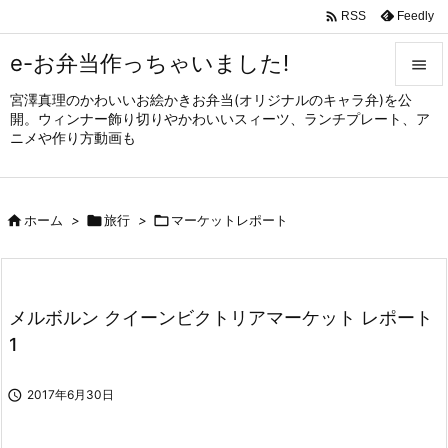

Feedly
RSS
e-お弁当作っちゃいました!

宮澤真理のかわいいお絵かきお弁当(オリジナルのキャラ弁)を公

開。ウィンナー飾り切りやかわいいスィーツ、ランチプレート、ア
メニュ
ニメや作り方動画も

サイド


ホーム
>

旅行
>

マーケットレポート
前へ

次へ

メルボルン クイーンビクトリアマーケット レポート
検索
1

2017年6月30日