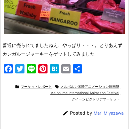
普通に売られてましたねえ、やっぱり・・・。とりあえず
カンガルージャーキーをゲットしてみました
F
T
Li
Pi
H
E
共
a
w
n
nt
at
m
有
c
itt
e
er
e
ai

マーケットレポート

メルボルン国際アニメーション映画祭
,
e
er
e
Melbourne International Animation Festival
n
l
,
クイーンビクトリアマーケット
b
st
a
o

Posted by
Mari Miyazawa
o