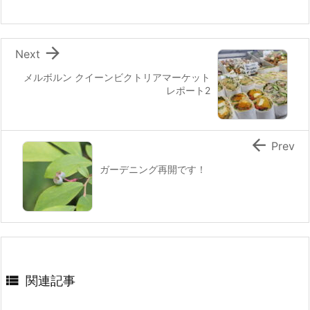
k

Next
メルボルン クイーンビクトリアマーケット
レポート2

Prev
ガーデニング再開です！

関連記事