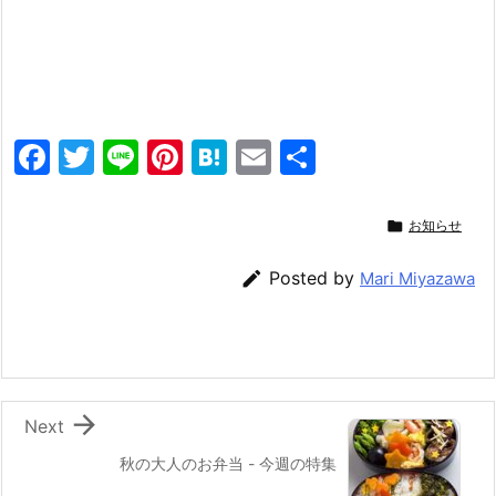
F
T
Li
Pi
H
E
共
a
w
n
nt
at
m
有
c
itt
e
er
e
ai

お知らせ
e
er
e
n
l

Posted by
Mari Miyazawa
b
st
a
o
o
k

Next
秋の大人のお弁当 - 今週の特集