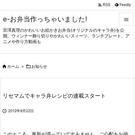

Feedly
RSS
e-お弁当作っちゃいました!

宮澤真理のかわいいお絵かきお弁当(オリジナルのキャラ弁)を公

開。ウィンナー飾り切りやかわいいスィーツ、ランチプレート、ア
メニュ
ニメや作り方動画も

サイド


ホーム
>

お知らせ
前へ

次へ

リセマムでキャラ弁レシピの連載スタート
検索

2012年9月22日
このところ、更新が滞っていてすみません。ご心配をお掛