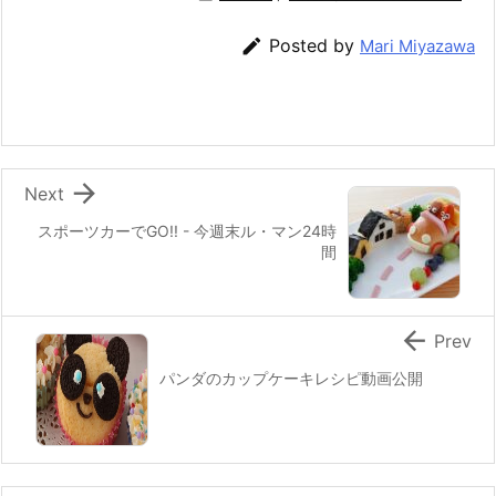
e
er
e
n
l

Posted by
Mari Miyazawa
b
st
a
o
o
k

Next
スポーツカーでGO!! - 今週末ル・マン24時
間

Prev
パンダのカップケーキレシピ動画公開