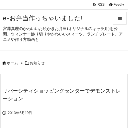

Feedly
RSS
e-お弁当作っちゃいました!

宮澤真理のかわいいお絵かきお弁当(オリジナルのキャラ弁)を公

開。ウィンナー飾り切りやかわいいスィーツ、ランチプレート、ア
メニュ
ニメや作り方動画も

サイド


ホーム
>

お知らせ
前へ

次へ

リバーシティショッピングセンターでデモンストレ
検索
ーション

2013年6月19日