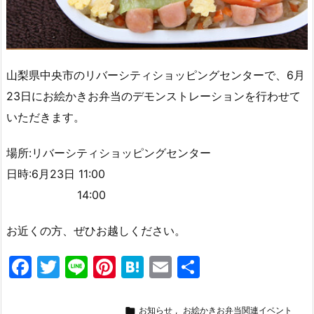
山梨県中央市のリバーシティショッピングセンターで、6月
23日にお絵かきお弁当のデモンストレーションを行わせて
いただきます。
場所:リバーシティショッピングセンター
日時:6月23日 11:00
14:00
お近くの方、ぜひお越しください。
F
T
Li
Pi
H
E
共
a
w
n
nt
at
m
有
c
itt
e
er
e
ai

お知らせ
,
お絵かきお弁当関連イベント