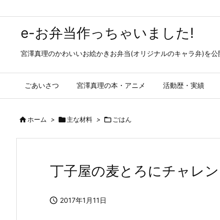
e-お弁当作っちゃいました!
宮澤真理のかわいいお絵かきお弁当(オリジナルのキャラ弁)を
ごあいさつ
宮澤真理の本・アニメ
活動歴・実績

ホーム
>

主な材料
>

ごはん
丁子屋の麦とろにチャレン

2017年1月11日