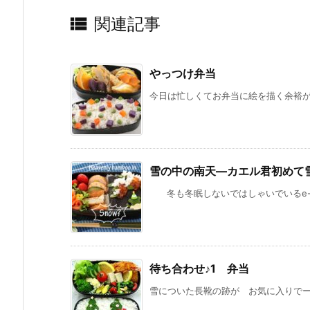

関連記事
やっつけ弁当
今日は忙しくてお弁当に絵を描く余裕がな
雪の中の南天—カエル君初めて
冬も冬眠しないではしゃいでいるe-弁
待ち合わせ♪1 弁当
雪についた長靴の跡が お気に入りでーす