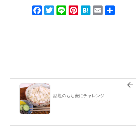
F
T
Li
Pi
H
E
共
a
w
n
nt
at
m
有
c
itt
e
er
e
ai
e
er
e
n
l
b
st
a
o
o
k

話題のもち麦にチャレンジ