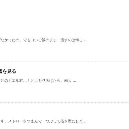
かったの。でも白いご飯のまま 渡すのは悔し ...
雪を見る
のカエル君。ふと上を見あげたら、南天 ...
。ストローをつまんで つぶして抜き型にしま ...