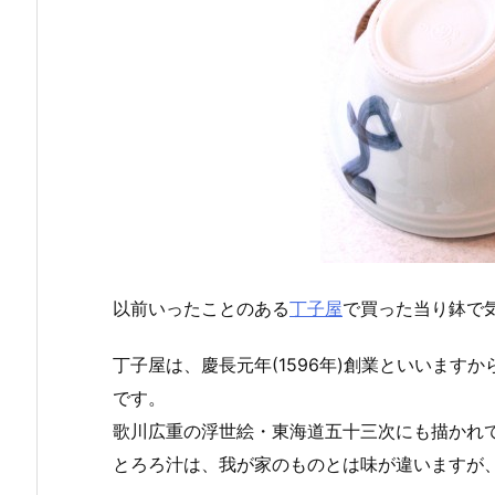
以前いったことのある
丁子屋
で買った当り鉢で
丁子屋は、慶長元年(1596年)創業といいます
です。
歌川広重の浮世絵・東海道五十三次にも描かれ
とろろ汁は、我が家のものとは味が違いますが