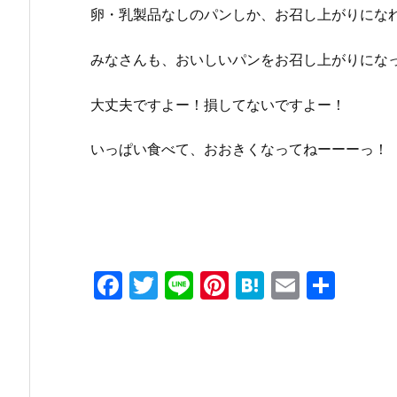
卵・乳製品なしのパンしか、お召し上がりにな
みなさんも、おいしいパンをお召し上がりにな
大丈夫ですよー！損してないですよー！
いっぱい食べて、おおきくなってねーーーっ！
F
T
Li
Pi
H
E
共
a
w
n
nt
at
m
有
c
itt
e
er
e
ai
e
er
e
n
l