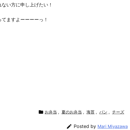
れない方に申し上げたい！
ってますよーーーーっ！

お弁当
,
夏のお弁当
,
海苔
,
パン
,
チーズ

Posted by
Mari Miyazawa