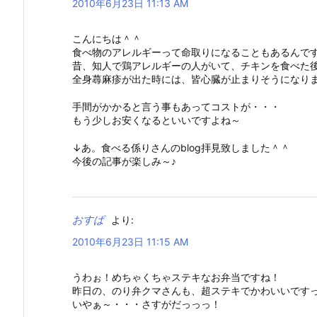
2010年6月23日 11:13 AM
こんにちは＾＾
食べ物のアレルギーって命取りになることもあるんで
昔、知人で鶏アレルギーの人がいて、チキンを食べた
全身蕁麻疹が出た時には、皆心臓が止まりそうになり
手間がかかると言う事もあってコストが・・・
もう少しお安くなるといいですよね～
↓あ。食べる係りさんのblog拝見致しました＾＾
今後の記事が楽しみ～♪
おすぱ
より:
2010年6月23日 11:15 AM
うわぉ！めちゃくちゃステキなお弁当ですね！
昨日の、のり弁クマさんも、超ステキでかわいいです
いやぁ～・・・さすがだっっっ！