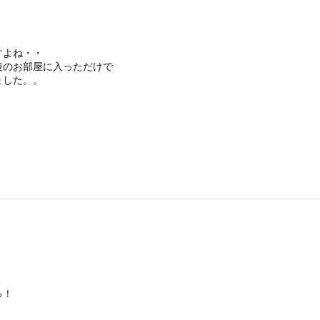
すよね・・
後のお部屋に入っただけで
ました。。
っ！