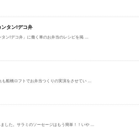
 カンタン!デコ弁
タン!デコ弁」に働く車のお弁当のレシピを掲 ...
も船橋ロフトでお弁当つくりの実演をさせてい ...
した。サラミのソーセージはもう簡単！！いや ...