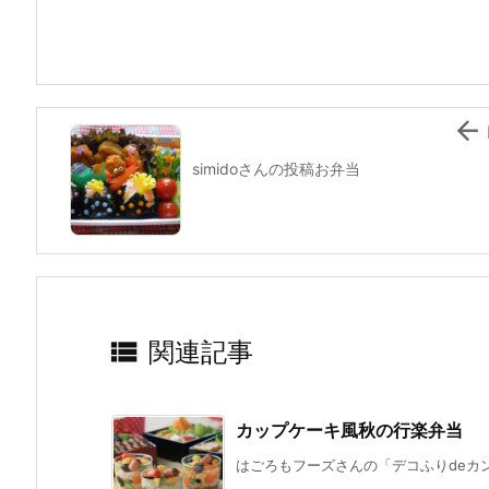
b
st
a
o
o
k

simidoさんの投稿お弁当

関連記事
カップケーキ風秋の行楽弁当
はごろもフーズさんの「デコふりdeカン