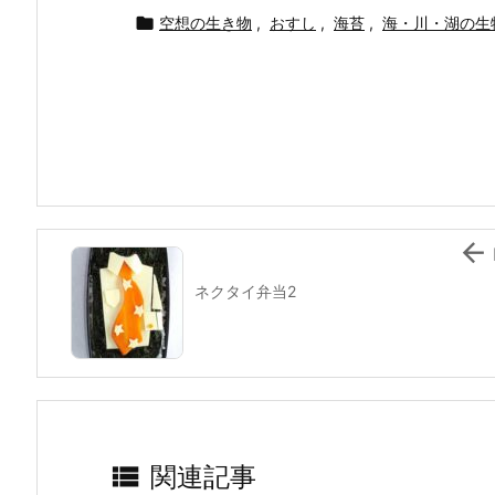
c
itt
e
er
e
ai

空想の生き物
,
おすし
,
海苔
,
海・川・湖の生
e
er
e
n
l
b
st
a
o
o
k

ネクタイ弁当2

関連記事