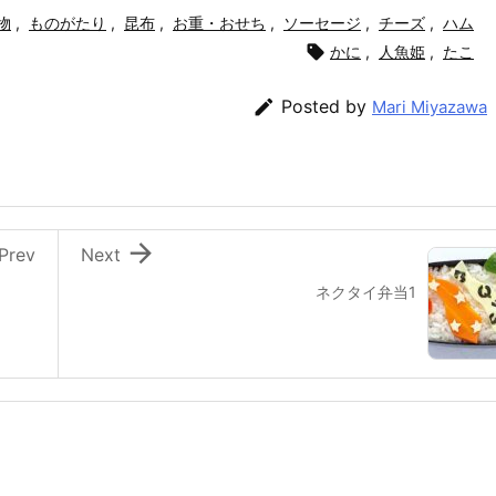
物
,
ものがたり
,
昆布
,
お重・おせち
,
ソーセージ
,
チーズ
,
ハム

かに
,
人魚姫
,
たこ

Posted by
Mari Miyazawa

Prev
Next
ネクタイ弁当1