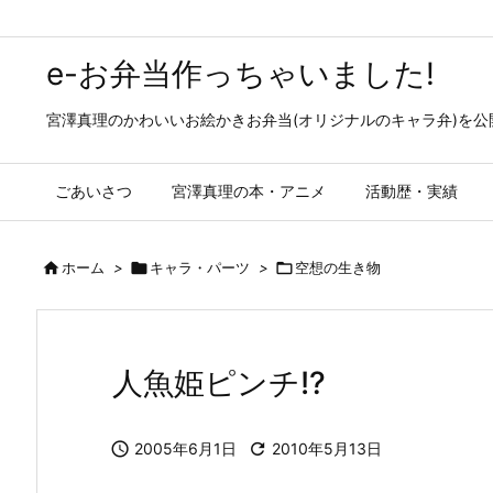
e-お弁当作っちゃいました!
宮澤真理のかわいいお絵かきお弁当(オリジナルのキャラ弁)を
ごあいさつ
宮澤真理の本・アニメ
活動歴・実績

ホーム
>

キャラ・パーツ
>

空想の生き物
人魚姫ピンチ!?

2005年6月1日

2010年5月13日