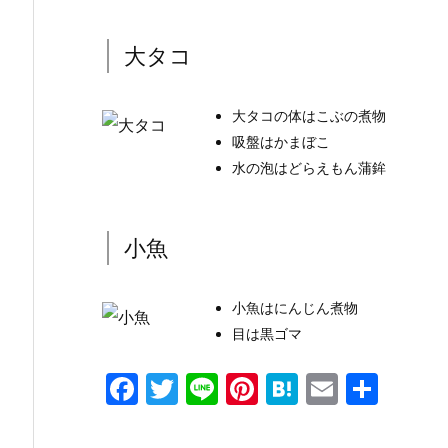
大タコ
大タコの体はこぶの煮物
吸盤はかまぼこ
水の泡はどらえもん蒲鉾
小魚
小魚はにんじん煮物
目は黒ゴマ
F
T
Li
Pi
H
E
共
a
w
n
nt
at
m
有