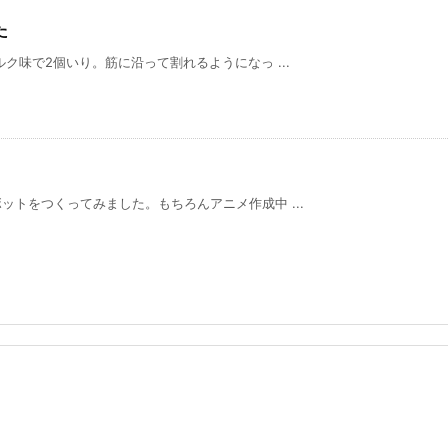
た
ク味で2個いり。筋に沿って割れるようになっ ...
トをつくってみました。もちろんアニメ作成中 ...