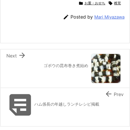
c
itt
e
er
e
ai

お重・おせち

椎茸
e
er
e
n
l

Posted by
Mari Miyazawa
b
st
a
o
o
k

Next
ゴボウの昆布巻き煮始め


Prev
ハム係長の年越しランチレシピ掲載