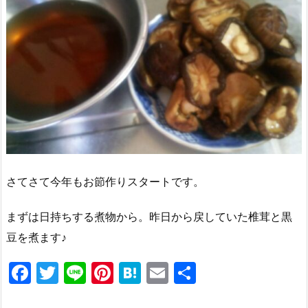
さてさて今年もお節作りスタートです。
まずは日持ちする煮物から。昨日から戻していた椎茸と黒
豆を煮ます♪
F
T
Li
Pi
H
E
共
a
w
n
nt
at
m
有