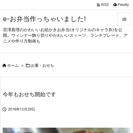

Feedly
RSS
e-お弁当作っちゃいました!

宮澤真理のかわいいお絵かきお弁当(オリジナルのキャラ弁)を公

開。ウィンナー飾り切りやかわいいスィーツ、ランチプレート、ア
メニュ
ニメや作り方動画も

サイド


ホーム
>

お重・おせち
前へ

次へ

今年もおせち開始です
検索

2016年12月29日