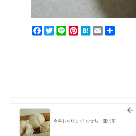
F
T
Li
Pi
H
E
共
a
w
n
nt
at
m
有
c
itt
e
er
e
ai
e
er
e
n
l
b
st
a
o
o
k

今年もやります! おせち – 蕪の菊