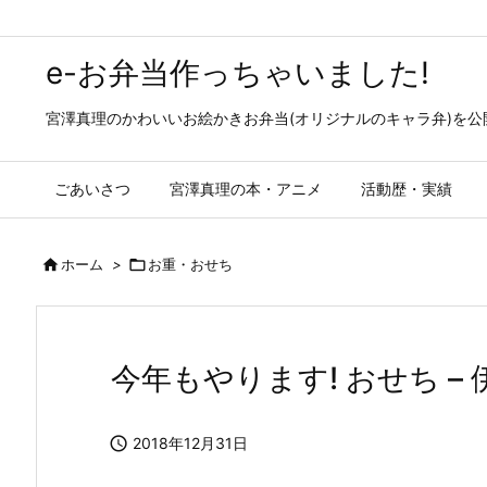
e-お弁当作っちゃいました!
宮澤真理のかわいいお絵かきお弁当(オリジナルのキャラ弁)を
ごあいさつ
宮澤真理の本・アニメ
活動歴・実績

ホーム
>

お重・おせち
今年もやります! おせち –

2018年12月31日