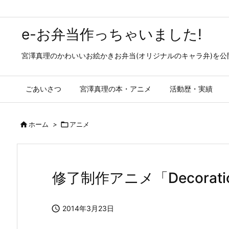
e-お弁当作っちゃいました!
宮澤真理のかわいいお絵かきお弁当(オリジナルのキャラ弁)を
ごあいさつ
宮澤真理の本・アニメ
活動歴・実績

ホーム
>

アニメ
修了制作アニメ「Decorat

2014年3月23日