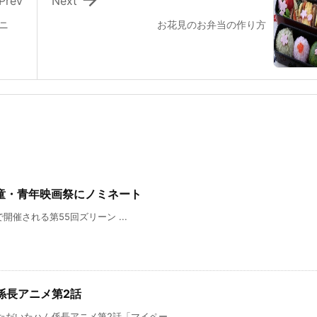
Prev
Next
アニ
お花見のお弁当の作り方
際児童・青年映画祭にノミネート
n)で開催される第55回ズリーン ...
ム係長アニメ第2話
ただいたハム係長アニメ第2話「マイペー ...