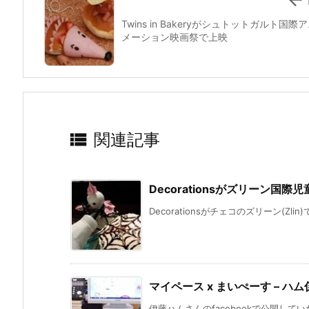
Twins in Bakeryがシュトットガルト国際
メーション映画祭で上映

関連記事
Decorationsがズリーン国
Decorationsがチェコのズリーン(Zli
マイペース x まいぺーす – ハ
伊藤ハムさんのfacebookで公開してい