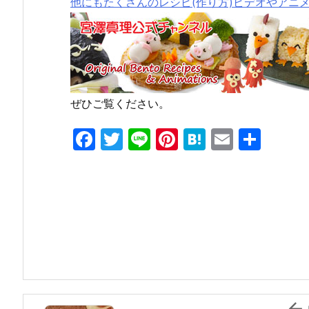
他にもたくさんのレシピ(作り方)ビデオやアニ
ぜひご覧ください。
F
T
Li
Pi
H
E
共
a
w
n
nt
at
m
有
c
itt
e
er
e
ai
e
er
e
n
l
b
st
a
o
o
k
