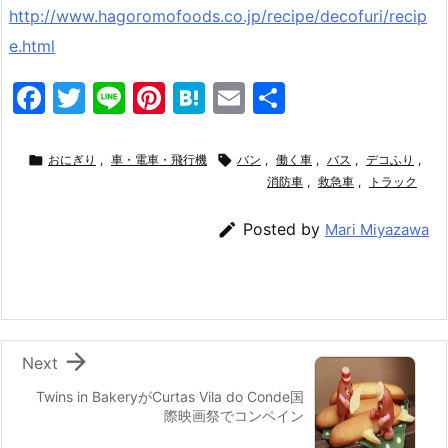
http://www.hagoromofoods.co.jp/recipe/decofuri/recip
e.html
F
T
Li
Pi
H
E
共
a
w
n
nt
at
m
有
c
itt
e
er
e
ai

おにぎり
,
車・電車・飛行機

バン
,
働く車
,
バス
,
デコふり
,
e
er
e
n
l
消防車
,
救急車
,
トラック
b
st
a

Posted by
Mari Miyazawa
o
o
k

Next
Twins in BakeryがCurtas Vila do Conde国
際映画祭でコンペイン