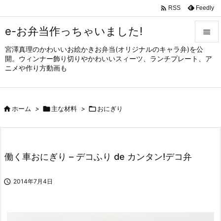

Feedly
RSS
e-お弁当作っちゃいました!

宮澤真理のかわいいお絵かきお弁当(オリジナルのキャラ弁)を公

開。ウィンナー飾り切りやかわいいスィーツ、ランチプレート、ア
メニュ
ニメや作り方動画も

サイド


ホーム
>

主な材料
>

おにぎり
前へ

次へ

働く車おにぎり – デコふり de カンタン!デコ弁
検索

2014年7月4日