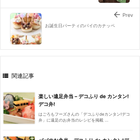

Prev
お誕生日パーティのパイのカナッペ

関連記事
楽しい遠足弁当 – デコふり de カンタン!
デコ弁!
はごろもフーズさんの「デコふりdeカンタン!デコ
弁」に遠足のお弁当のレシピを掲載 ...