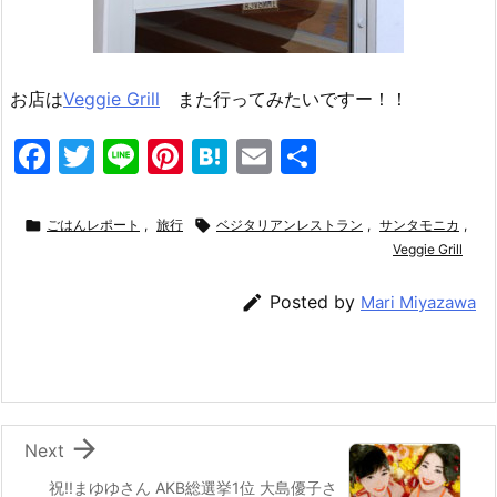
お店は
Veggie Grill
また行ってみたいですー！！
F
T
Li
Pi
H
E
共
a
w
n
nt
at
m
有
c
itt
e
er
e
ai

ごはんレポート
,
旅行

ベジタリアンレストラン
,
サンタモニカ
,
e
er
e
n
l
Veggie Grill
b
st
a

Posted by
Mari Miyazawa
o
o
k

Next
祝!!まゆゆさん AKB総選挙1位 大島優子さ