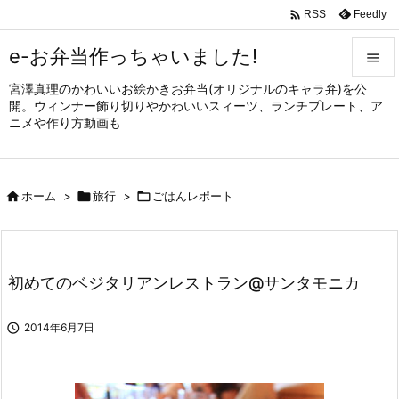

Feedly
RSS
e-お弁当作っちゃいました!

宮澤真理のかわいいお絵かきお弁当(オリジナルのキャラ弁)を公

開。ウィンナー飾り切りやかわいいスィーツ、ランチプレート、ア
メニュ
ニメや作り方動画も

サイド


ホーム
>

旅行
>

ごはんレポート
前へ

次へ

初めてのベジタリアンレストラン@サンタモニカ
検索

2014年6月7日